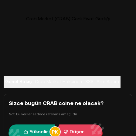
Crab Market (CRAB) Canlı Fiyat Grafiği
Genel Bakış
Crab Market Hakkında
SSS
Alım Satım
Sizce bugün CRAB coine ne olacak?
Not: Bu veriler sadece referans amaçlıdır.
Yükselir
Düşer