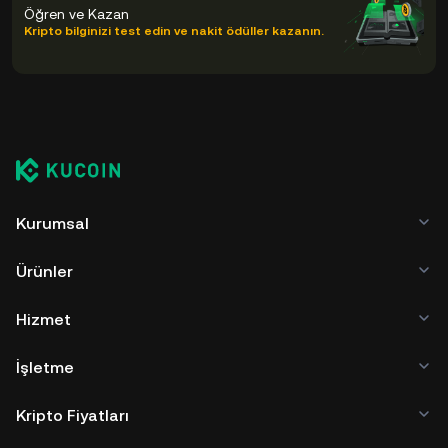
Öğren ve Kazan
saklayabilirsiniz. CRAB saklamanın diğer yolları arasında
Kripto bilginizi test edin ve nakit ödüller kazanın.
kişisel saklama cüzdanı (web tarayıcısında, mobil cihazda
veya masaüstünde kullanılır), donanım cüzdanı, üçüncü
taraf kripto saklama hizmeti veya kağıt cüzdanı yer alır.
Kurumsal
Ürünler
Hizmet
İşletme
Kripto Fiyatları