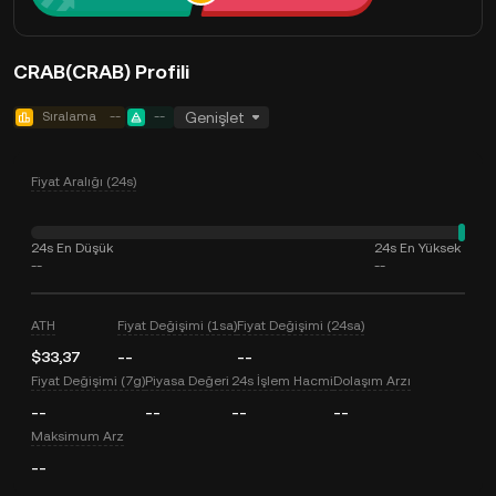
CRAB(CRAB) Profili
Sıralama
--
--
Genişlet
Fiyat Aralığı (24s)
24s En Düşük
24s En Yüksek
--
--
ATH
Fiyat Değişimi (1sa)
Fiyat Değişimi (24sa)
$33,37
--
--
Fiyat Değişimi (7g)
Piyasa Değeri
24s İşlem Hacmi
Dolaşım Arzı
--
--
--
--
Maksimum Arz
--