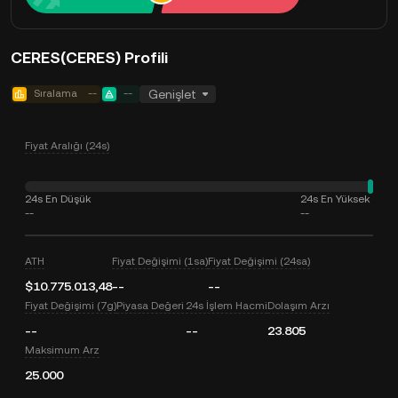
CERES(CERES) Profili
Sıralama
--
--
Genişlet
Fiyat Aralığı (24s)
24s En Düşük
24s En Yüksek
--
--
ATH
Fiyat Değişimi (1sa)
Fiyat Değişimi (24sa)
$10.775.013,48
--
--
Fiyat Değişimi (7g)
Piyasa Değeri
24s İşlem Hacmi
Dolaşım Arzı
--
--
23.805
Maksimum Arz
25.000