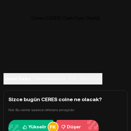
Ceres (CERES) Canlı Fiyat Grafiği
Genel Bakış
Ceres Hakkında
SSS
Alım Satım
Sizce bugün CERES coine ne olacak?
Not: Bu veriler sadece referans amaçlıdır.
Yükselir
Düşer