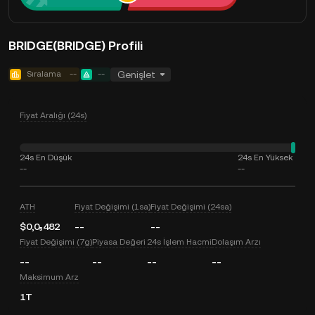
BRIDGE(BRIDGE) Profili
Sıralama
--
--
Genişlet
Fiyat Aralığı (24s)
24s En Düşük
24s En Yüksek
--
--
ATH
Fiyat Değişimi (1sa)
Fiyat Değişimi (24sa)
$0,0₅482
--
--
Fiyat Değişimi (7g)
Piyasa Değeri
24s İşlem Hacmi
Dolaşım Arzı
--
--
--
--
Maksimum Arz
1T