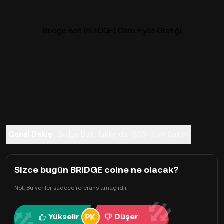
Bridge Bot (BRIDGE) Canlı Fiyat Grafiği
Genel Bakış
Bridge Bot Hakkında
SSS
Alım Satım
Sizce bugün BRIDGE coine ne olacak?
Not: Bu veriler sadece referans amaçlıdır.
Yükselir
Düşer