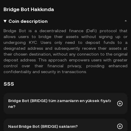
Bridge Bot Hakkında
Coin description
Bridge Bot is a decentralized finance (DeFi) protocol that
allows users to bridge their assets without signing up or
undergoing KYC. Users only need to deposit funds to a
designated address and subsequently receive their assets at
their chosen destination, without any connection to the original
deposit address. This approach empowers users with greater
control over their financial privacy, providing enhanced
confidentiality and security in transactions.
SSS
Bridge Bot (BRIDGE) tüm zamanların en yüksek fiyatı
ne?
Bridge Bot (BRIDGE) tüm zamanların en yüksek fiyatı
Nasıl Bridge Bot (BRIDGE) saklarım?
$0,0₅482. BRIDGE şu anki fiyatı, tüm zamanların en yüksek