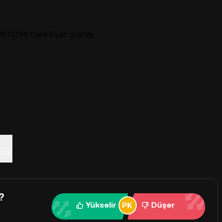
AITECH) Canlı Fiyat Grafiği
SS
?
Yükselir
Düşer