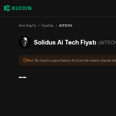
Ana Sayfa
/
Fiyatlar
/
AITECH
Solidus Ai Tech Fiyatı
(AITEC
Not: Bu kripto para henüz KuCoin'de resmi olarak lis
--