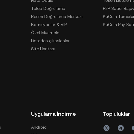
Hata Ödülü
Token Listelem
Talep Doğrulama
P2P Satıcı Başv
Resmi Doğrulama Merkezi
KuCoin Temsilci
Komisyonlar & VIP
KuCoin Pay Satı
Özel Muamele
Listeden çıkarılanlar
Site Haritası
Uygulama İndirme
Topluluklar
u
Android