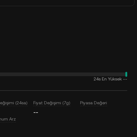
24s En Yüksek
--
Değişimi (24sa)
Fiyat Değişimi (7g)
Piyasa Değeri
--
mum Arz