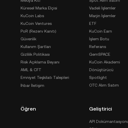
Medya Kiti
Spot Alım Satım
Küresel Marka Elçisi
Vadeli İşlemler
KuCoin Labs
Marjin İşlemler
KuCoin Ventures
ETF
PoR (Rezerv Kanıtı)
KuCoin Earn
Güvenlik
İşlem Botu
Kullanım Şartları
Referans
Gizlilik Politikası
GemSPACE
Risk Açıklama Beyanı
KuCoin Akademi
AML & CFT
Dönüştürücü
Emniyet Teşkilatı Talepleri
Spotlight
OTC Alım Satım
İhbar İletişim
Öğren
Geliştirici
API Dokümantasyon