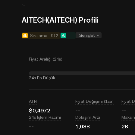
AITECH(AITECH) Profili
Genişlet
Sıralama
912
--
Fiyat Aralığı (24s)
24s En Düşük
--
ATH
Fiyat Değişimi (1sa)
Fiyat 
$0,4972
--
--
24s İşlem Hacmi
Dolaşım Arzı
Maksi
--
1,08B
2B