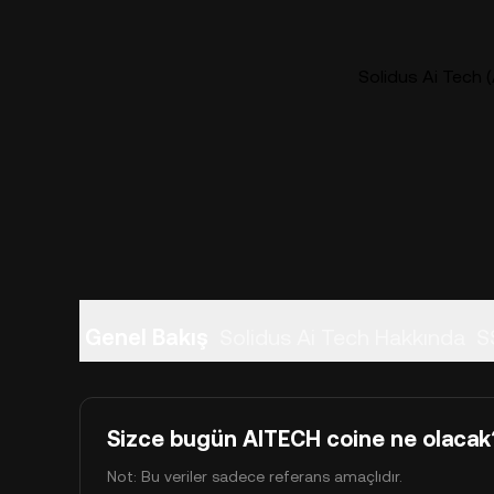
Solidus Ai Tech (
Genel Bakış
Solidus Ai Tech Hakkında
S
Sizce bugün AITECH coine ne olacak
Not: Bu veriler sadece referans amaçlıdır.