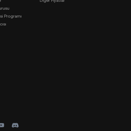
e
Diğer Fiyatlar
urusu
si Programı
cısı