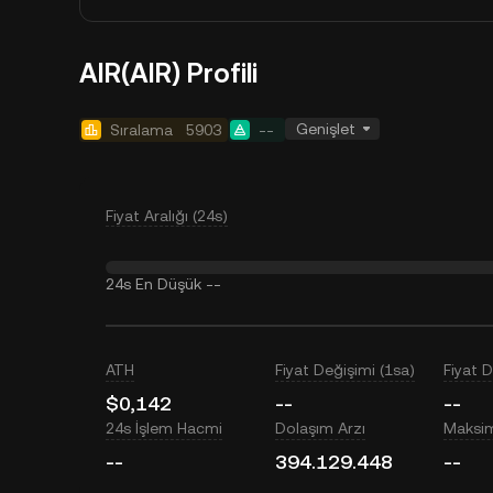
AIR(AIR) Profili
Genişlet
Sıralama
5903
--
Fiyat Aralığı (24s)
24s En Düşük
--
ATH
Fiyat Değişimi (1sa)
Fiyat 
$0,142
--
--
24s İşlem Hacmi
Dolaşım Arzı
Maksi
--
394.129.448
--