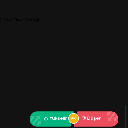
) Canlı Fiyat Grafiği
Yükselir
Düşer