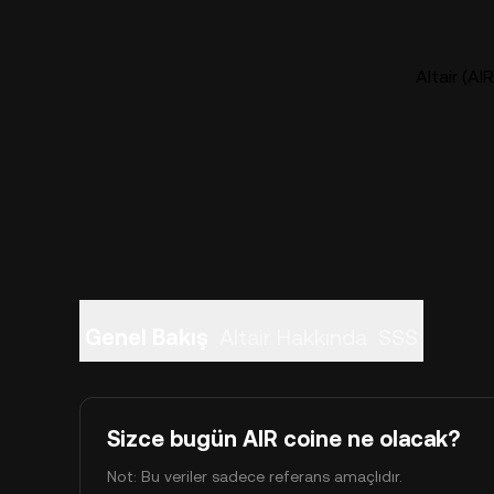
Altair (AIR
Genel Bakış
Altair Hakkında
SSS
Sizce bugün AIR coine ne olacak?
Not: Bu veriler sadece referans amaçlıdır.