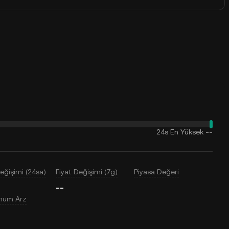
24s En Yüksek
--
Değişimi (24sa)
Fiyat Değişimi (7g)
Piyasa Değeri
--
mum Arz