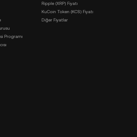
Ripple (XRP) Fiyatı
KuCoin Token (KCS) Fiyatı
e
Diğer Fiyatlar
urusu
si Programı
cısı