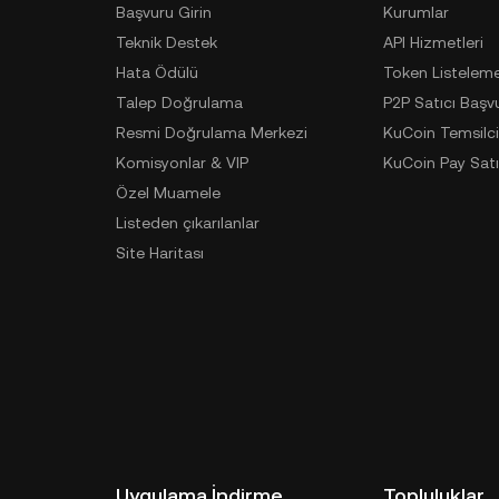
Başvuru Girin
Kurumlar
Teknik Destek
API Hizmetleri
Hata Ödülü
Token Listelem
Talep Doğrulama
P2P Satıcı Başv
Resmi Doğrulama Merkezi
KuCoin Temsilci
Komisyonlar & VIP
KuCoin Pay Satı
Özel Muamele
Listeden çıkarılanlar
Site Haritası
Uygulama İndirme
Topluluklar