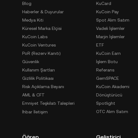
Blog
KuCard
Haberler & Duyurular
KuCoin Pay
Medya Kiti
Spot Alım Satım
Küresel Marka Elçisi
Vadeli İşlemler
KuCoin Labs
Marjin İşlemler
KuCoin Ventures
ETF
PoR (Rezerv Kanıtı)
KuCoin Earn
Güvenlik
İşlem Botu
Kullanım Şartları
Referans
Gizlilik Politikası
GemSPACE
Risk Açıklama Beyanı
KuCoin Akademi
AML & CFT
Dönüştürücü
Emniyet Teşkilatı Talepleri
Spotlight
OTC Alım Satım
İhbar İletişim
Öğren
Geliştirici