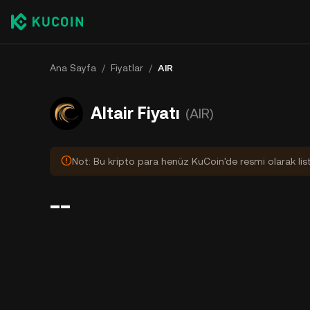
Ana Sayfa
/
Fiyatlar
/
AIR
Altair Fiyatı
(AIR)
Not: Bu kripto para henüz KuCoin'de resmi olarak lis
--