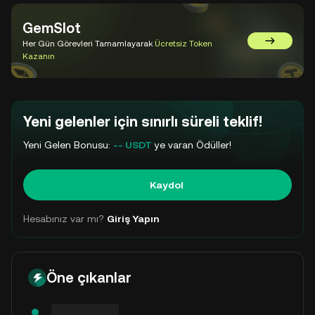
GemSlot
Her Gün Görevleri Tamamlayarak
Ücretsiz Token
GemSlot'a 
Kazanın
Yeni gelenler için sınırlı süreli teklif!
Yeni Gelen Bonusu:
-- USDT
ye varan Ödüller!
Kaydol
Hesabınız var mı?
Giriş Yapın
Öne çıkanlar