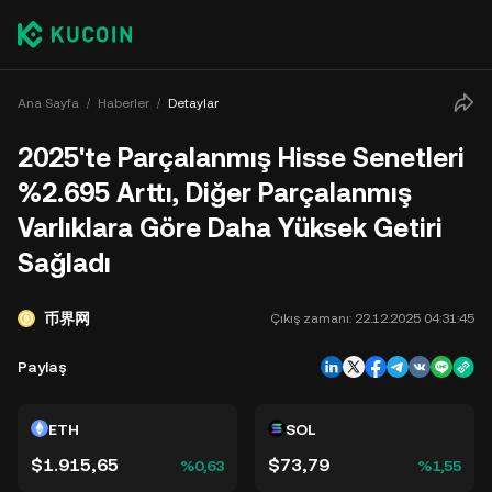
Ana Sayfa
Haberler
Detaylar
2025'te Parçalanmış Hisse Senetleri
%2.695 Arttı, Diğer Parçalanmış
Varlıklara Göre Daha Yüksek Getiri
Sağladı
币界网
Çıkış zamanı:
22.12.2025 04:31:45
Paylaş
ETH
SOL
$1.915,65
$73,79
%0,63
%1,55