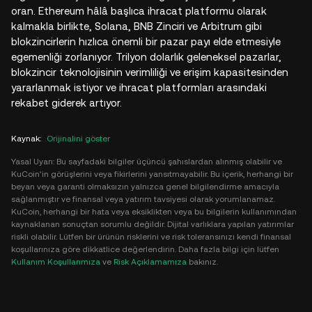
oran. Ethereum hâlâ başlıca ihracat platformu olarak
kalmakla birlikte, Solana, BNB Zinciri ve Arbitrum gibi
blokzincirlerin hızlıca önemli bir pazar payı elde etmesiyle
egemenliği zorlanıyor. Trilyon dolarlık geleneksel pazarlar,
blokzincir teknolojisinin verimliliği ve erişim kapasitesinden
yararlanmak istiyor ve ihracat platformları arasındaki
rekabet giderek artıyor.
Kaynak
:
Orijinalini göster
Yasal Uyarı: Bu sayfadaki bilgiler üçüncü şahıslardan alınmış olabilir ve
KuCoin'in görüşlerini veya fikirlerini yansıtmayabilir. Bu içerik, herhangi bir
beyan veya garanti olmaksızın yalnızca genel bilgilendirme amacıyla
sağlanmıştır ve finansal veya yatırım tavsiyesi olarak yorumlanamaz.
KuCoin, herhangi bir hata veya eksiklikten veya bu bilgilerin kullanımından
kaynaklanan sonuçtan sorumlu değildir. Dijital varlıklara yapılan yatırımlar
riskli olabilir. Lütfen bir ürünün risklerini ve risk toleransınızı kendi finansal
koşullarınıza göre dikkatlice değerlendirin. Daha fazla bilgi için lütfen
Kullanım Koşullarımıza
ve
Risk Açıklamamıza
bakınız.