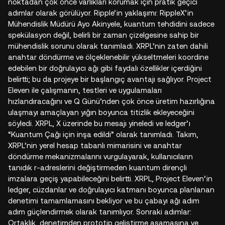
noktadan çok önce varlıkları korumak için pratik geçici
adımlar olarak görülüyor. Ripple’in yaklaşımı: RippleX’in
Mühendislik Müdürü Ayo Akinyele, kuantum tehdidini sadece
spekülasyon değil, belirli bir zaman çizelgesine sahip bir
mühendislik sorunu olarak tanımladı. XRPL’nin zaten dahili
anahtar döndürme ve ölçeklenebilir yükseltmeleri koordine
edebilen bir doğrulayıcı ağı gibi faydalı özellikler içerdiğini
belirtti; bu da projeye bir başlangıç avantajı sağlıyor. Project
Eleven ile çalışmanın, testleri ve uygulamaları
hızlandıracağını ve Q Günü’nden çok önce üretim hazırlığına
ulaşmayı amaçlayan yığın boyunca titizlik ekleyeceğini
söyledi. XRPL, X üzerinde bu mesajı yineledi ve ledger’ı
“Kuantum Çağı için inşa edildi” olarak tanımladı. Takım,
XRPL’nin yerel hesap tabanlı mimarisini ve anahtar
döndürme mekanizmalarını vurgulayarak, kullanıcıların
tanıdık r-adreslerini değiştirmeden kuantum dirençli
imzalara geçiş yapabileceğini belirtti. XRPL, Project Eleven’in
ledger, cüzdanlar ve doğrulayıcı katmanı boyunca planlanan
denetimi tamamlamasını bekliyor ve bu çabayı ağı adım
adım güçlendirmek olarak tanımlıyor. Sonraki adımlar:
Ortaklık, denetimden prototip geliştirme aşamasına ve