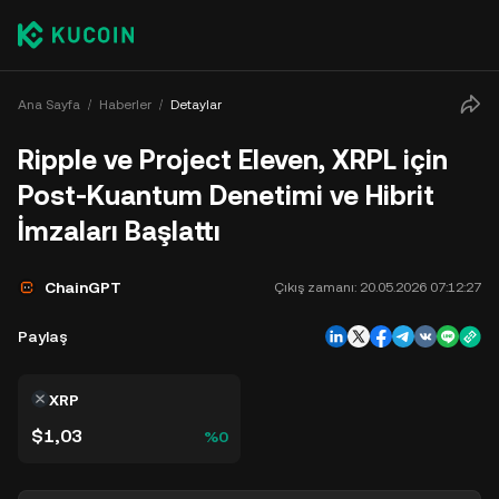
Ana Sayfa
Haberler
Detaylar
Ripple ve Project Eleven, XRPL için
Post-Kuantum Denetimi ve Hibrit
İmzaları Başlattı
ChainGPT
Çıkış zamanı:
20.05.2026 07:12:27
Paylaş
XRP
$1,03
%0