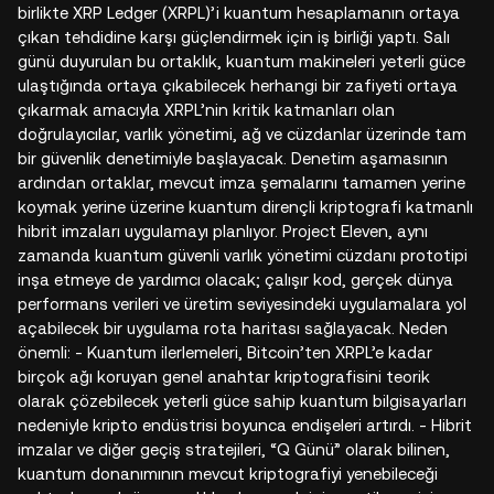
birlikte XRP Ledger (XRPL)’i kuantum hesaplamanın ortaya
çıkan tehdidine karşı güçlendirmek için iş birliği yaptı. Salı
günü duyurulan bu ortaklık, kuantum makineleri yeterli güce
ulaştığında ortaya çıkabilecek herhangi bir zafiyeti ortaya
çıkarmak amacıyla XRPL’nin kritik katmanları olan
doğrulayıcılar, varlık yönetimi, ağ ve cüzdanlar üzerinde tam
bir güvenlik denetimiyle başlayacak. Denetim aşamasının
ardından ortaklar, mevcut imza şemalarını tamamen yerine
koymak yerine üzerine kuantum dirençli kriptografi katmanlı
hibrit imzaları uygulamayı planlıyor. Project Eleven, aynı
zamanda kuantum güvenli varlık yönetimi cüzdanı prototipi
inşa etmeye de yardımcı olacak; çalışır kod, gerçek dünya
performans verileri ve üretim seviyesindeki uygulamalara yol
açabilecek bir uygulama rota haritası sağlayacak. Neden
önemli: - Kuantum ilerlemeleri, Bitcoin’ten XRPL’e kadar
birçok ağı koruyan genel anahtar kriptografisini teorik
olarak çözebilecek yeterli güce sahip kuantum bilgisayarları
nedeniyle kripto endüstrisi boyunca endişeleri artırdı. - Hibrit
imzalar ve diğer geçiş stratejileri, “Q Günü” olarak bilinen,
kuantum donanımının mevcut kriptografiyi yenebileceği