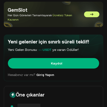
GemSlot
Her Gün Görevleri Tamamlayarak
Ücretsiz Token
GemSlot'a 
Kazanın
Yeni gelenler için sınırlı süreli teklif!
Yeni Gelen Bonusu:
-- USDT
ye varan Ödüller!
Kaydol
Hesabınız var mı?
Giriş Yapın
Öne çıkanlar