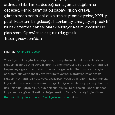
ardından hibrit imza desteği için aşamalı dağıtımına
geçecek. Her iki taraf da bu çabayı, riskin ortaya
çıkmasından sonra acil düzeltmeler yapmak yerine, XRPL’yi
post-kuantum bir geleceğe hazırlamayı amaçlayan proaktif
bir risk azaltma çabası olarak sunuyor. Resim kredileri: Ön
plan resmi OpenArt ile oluşturuldu; grafik
TradingView.com’dan.
Kaynak
:
Orijinalini göster
Yasal Uyarı: Bu sayfadaki bilgiler üçüncü şahıslardan alınmış olabilir ve
KuCoin'in görüşlerini veya fikirlerini yansıtmayabilir. Bu içerik, herhangi bir
beyan veya garanti olmaksızın yalnızca genel bilgilendirme amacıyla
sağlanmıştır ve finansal veya yatırım tavsiyesi olarak yorumlanamaz.
KuCoin, herhangi bir hata veya eksiklikten veya bu bilgilerin kullanımından
kaynaklanan sonuçtan sorumlu değildir. Dijital varlıklara yapılan yatırımlar
riskli olabilir. Lütfen bir ürünün risklerini ve risk toleransınızı kendi finansal
koşullarınıza göre dikkatlice değerlendirin. Daha fazla bilgi için lütfen
Kullanım Koşullarımıza
ve
Risk Açıklamamıza
bakınız.