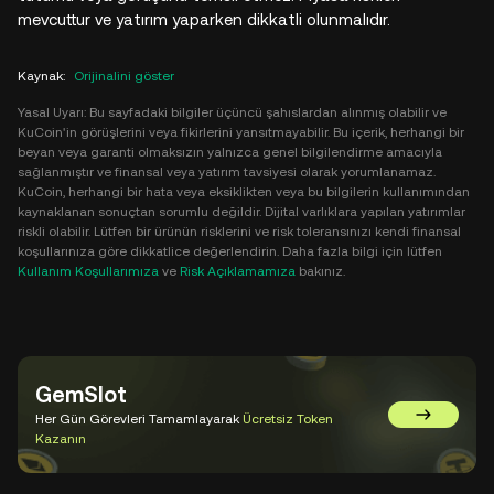
mevcuttur ve yatırım yaparken dikkatli olunmalıdır.
Kaynak
:
Orijinalini göster
Yasal Uyarı: Bu sayfadaki bilgiler üçüncü şahıslardan alınmış olabilir ve
KuCoin'in görüşlerini veya fikirlerini yansıtmayabilir. Bu içerik, herhangi bir
beyan veya garanti olmaksızın yalnızca genel bilgilendirme amacıyla
sağlanmıştır ve finansal veya yatırım tavsiyesi olarak yorumlanamaz.
KuCoin, herhangi bir hata veya eksiklikten veya bu bilgilerin kullanımından
kaynaklanan sonuçtan sorumlu değildir. Dijital varlıklara yapılan yatırımlar
riskli olabilir. Lütfen bir ürünün risklerini ve risk toleransınızı kendi finansal
koşullarınıza göre dikkatlice değerlendirin. Daha fazla bilgi için lütfen
Kullanım Koşullarımıza
ve
Risk Açıklamamıza
bakınız.
GemSlot
Her Gün Görevleri Tamamlayarak
Ücretsiz Token
GemSlot'a 
Kazanın