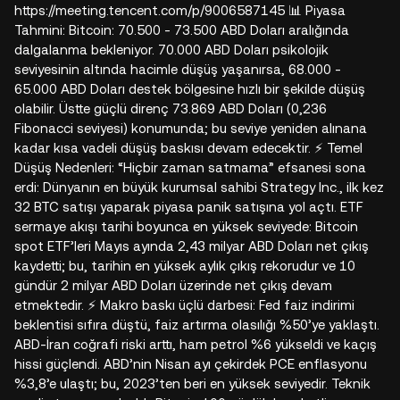
https://meeting.tencent.com/p/9006587145 📊 Piyasa
Tahmini: Bitcoin: 70.500 - 73.500 ABD Doları aralığında
dalgalanma bekleniyor. 70.000 ABD Doları psikolojik
seviyesinin altında hacimle düşüş yaşanırsa, 68.000 -
65.000 ABD Doları destek bölgesine hızlı bir şekilde düşüş
olabilir. Üstte güçlü direnç 73.869 ABD Doları (0,236
Fibonacci seviyesi) konumunda; bu seviye yeniden alınana
kadar kısa vadeli düşüş baskısı devam edecektir. ⚡ Temel
Düşüş Nedenleri: “Hiçbir zaman satmama” efsanesi sona
erdi: Dünyanın en büyük kurumsal sahibi Strategy Inc., ilk kez
32 BTC satışı yaparak piyasa panik satışına yol açtı. ETF
sermaye akışı tarihi boyunca en yüksek seviyede: Bitcoin
spot ETF’leri Mayıs ayında 2,43 milyar ABD Doları net çıkış
kaydetti; bu, tarihin en yüksek aylık çıkış rekorudur ve 10
gündür 2 milyar ABD Doları üzerinde net çıkış devam
etmektedir. ⚡ Makro baskı üçlü darbesi: Fed faiz indirimi
beklentisi sıfıra düştü, faiz artırma olasılığı %50’ye yaklaştı.
ABD-İran coğrafi riski arttı, ham petrol %6 yükseldi ve kaçış
hissi güçlendi. ABD’nin Nisan ayı çekirdek PCE enflasyonu
%3,8’e ulaştı; bu, 2023’ten beri en yüksek seviyedir. Teknik