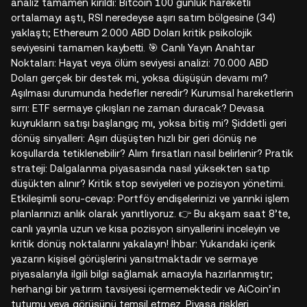
analiz tamamen kırıldı: Bitcoin 100 günlük hareketli
ortalamayı aştı, RSI neredeyse aşırı satım bölgesine (34)
yaklaştı; Ethereum 2.000 ABD Doları kritik psikolojik
seviyesini tamamen kaybetti. 🎯 Canlı Yayın Anahtar
Noktaları: Hayat veya ölüm seviyesi analizi: 70.000 ABD
Doları gerçek bir destek mi, yoksa düşüşün devamı mı?
Aşılması durumunda hedefler neredir? Kurumsal hareketlerin
sırrı: ETF sermaye çıkışları ne zaman duracak? Devasa
kuyrukların satışı başlangıç mı, yoksa bitiş mi? Şiddetli geri
dönüş sinyalleri: Aşırı düşüşten hızlı bir geri dönüş ne
koşullarda tetiklenebilir? Alım fırsatları nasıl belirlenir? Pratik
strateji: Dalgalanma piyasasında nasıl yüksekten satıp
düşükten alınır? Kritik stop seviyeleri ve pozisyon yönetimi.
Etkileşimli soru-cevap: Portföy endişelerinizi ve yarınki işlem
planlarınızı anlık olarak yanıtlıyoruz. 👉 Bu akşam saat 8’te,
canlı yayınla uzun ve kısa pozisyon sinyallerini inceleyin ve
kritik dönüş noktalarını yakalayın! İhbar: Yukarıdaki içerik
yazarın kişisel görüşlerini yansıtmaktadır ve sermaye
piyasalarıyla ilgili bilgi sağlamak amacıyla hazırlanmıştır;
herhangi bir yatırım tavsiyesi içermemektedir ve AiCoin’in
tutumu veya görüşünü temsil etmez. Piyasa riskleri