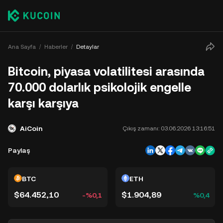
Ana Sayfa
Haberler
Detaylar
Bitcoin, piyasa volatilitesi arasında
70.000 dolarlık psikolojik engelle
karşı karşıya
AiCoin
Çıkış zamanı:
03.06.2026 13:16:51
Paylaş
BTC
ETH
$64.452,10
$1.904,89
-%0,1
%0,4