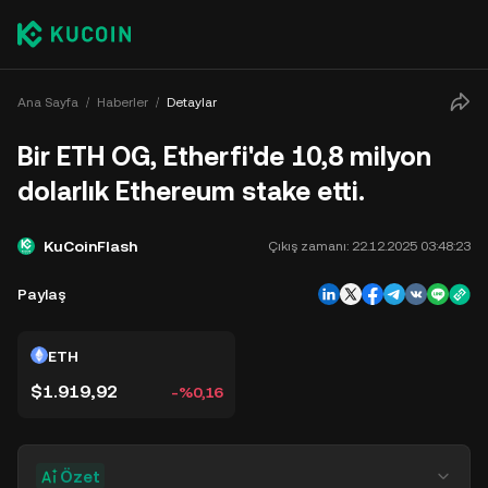
Ana Sayfa
Haberler
Detaylar
Bir ETH OG, Etherfi'de 10,8 milyon
dolarlık Ethereum stake etti.
KuCoinFlash
Çıkış zamanı:
22.12.2025 03:48:23
Paylaş
ETH
$1.919,92
-%0,16
Özet