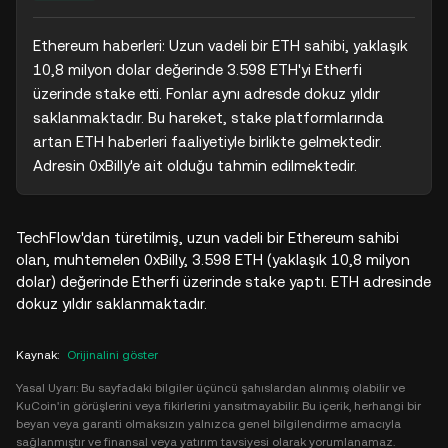
Ethereum haberleri: Uzun vadeli bir ETH sahibi, yaklaşık 
10,8 milyon dolar değerinde 3.598 ETH'yi Etherfi 
üzerinde stake etti. Fonlar aynı adresde dokuz yıldır 
saklanmaktadır. Bu hareket, stake platformlarında 
artan ETH haberleri faaliyetiyle birlikte gelmektedir. 
Adresin 0xBilly'e ait olduğu tahmin edilmektedir.
TechFlow'dan türetilmiş, uzun vadeli bir Ethereum sahibi
olan, muhtemelen 0xBilly, 3.598 ETH (yaklaşık 10,8 milyon
dolar) değerinde Etherfi üzerinde stake yaptı. ETH adresinde
dokuz yıldır saklanmaktadır.
Kaynak
:
Orijinalini göster
Yasal Uyarı: Bu sayfadaki bilgiler üçüncü şahıslardan alınmış olabilir ve
KuCoin'in görüşlerini veya fikirlerini yansıtmayabilir. Bu içerik, herhangi bir
beyan veya garanti olmaksızın yalnızca genel bilgilendirme amacıyla
sağlanmıştır ve finansal veya yatırım tavsiyesi olarak yorumlanamaz.