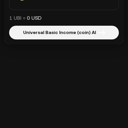
1 UBI =
0 USD
Universal Basic Income (coin) Al