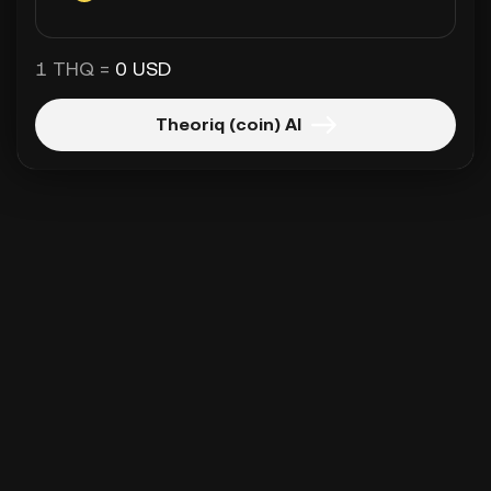
1 THQ =
0 USD
Theoriq (coin) Al