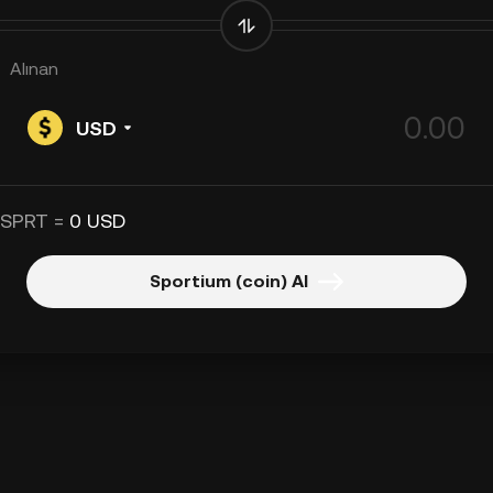
Alınan
USD
 SPRT =
0 USD
Sportium (coin) Al