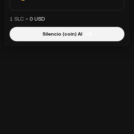
1 SLC =
0 USD
Silencio (coin) Al