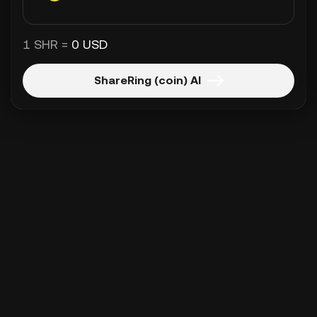
1 SHR =
0 USD
ShareRing (coin) Al