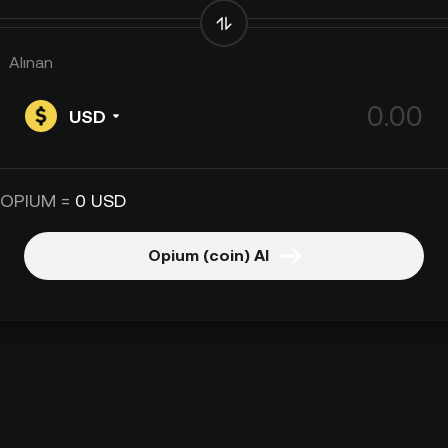
Alınan
USD
 OPIUM =
0 USD
Opium (coin) Al