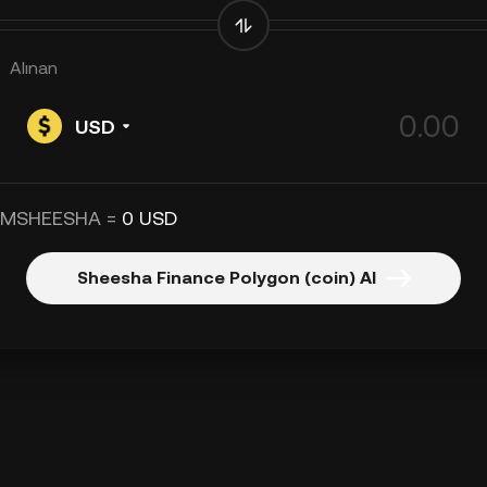
Alınan
USD
 MSHEESHA =
0 USD
Sheesha Finance Polygon (coin) Al