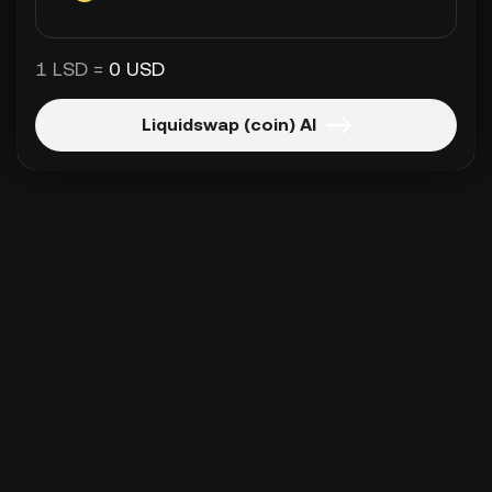
1 LSD =
0 USD
Liquidswap (coin) Al