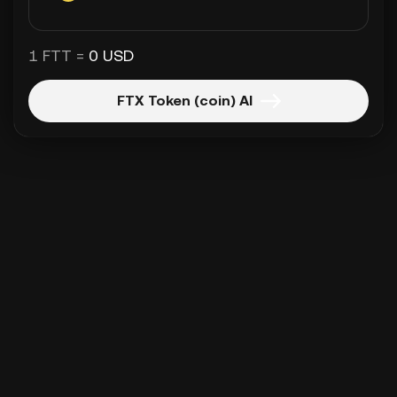
1 FTT =
0 USD
FTX Token (coin) Al