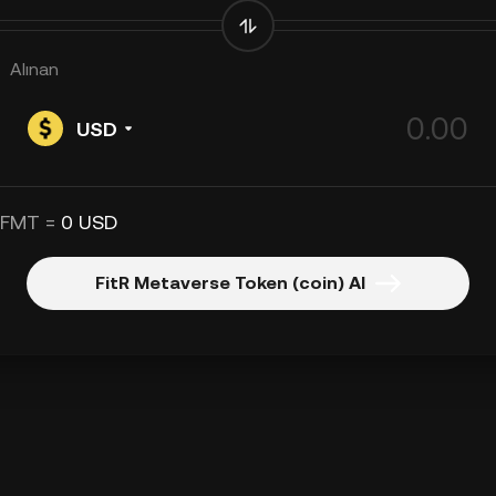
Alınan
USD
 FMT =
0 USD
FitR Metaverse Token (coin) Al