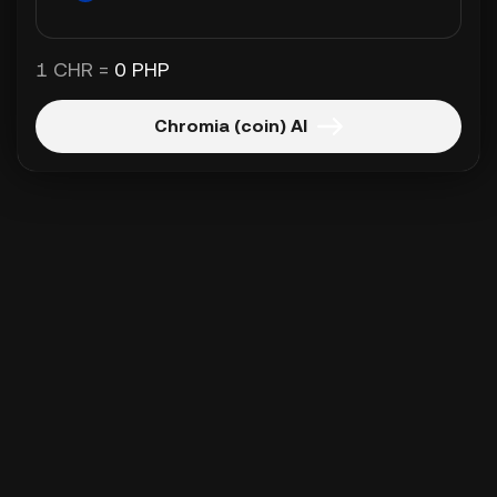
1 CHR =
0 PHP
Chromia (coin) Al