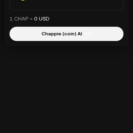
1 CHAP =
0 USD
Chappie (coin) Al