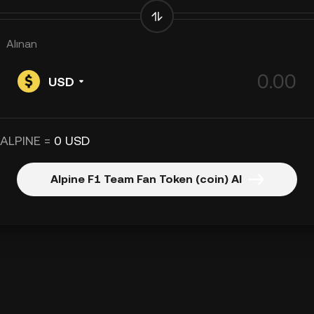
Alınan
USD
 ALPINE =
0 USD
Alpine F1 Team Fan Token (coin) Al