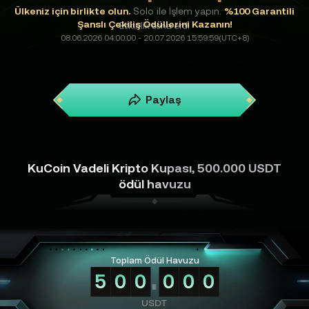
Ülkeniz için birlikte olun.
Solo ile İşlem yapın.
%100 Garantili
Şanslı Çekiliş Ödüllerini Kazanın!
Etkinlik sona erdi
08.06.2026 04:00:00 - 20.07.2026 15:59:59(UTC+8)
Paylaş
KuCoin Vadeli Kripto Kupası, 500.000 USDT
ödül havuzu
Toplam Ödül Havuzu
5
0
0
0
0
0
USDT