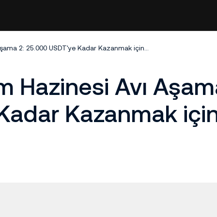
VIP’lere Özel İşlem Hazinesi Avı Aşama 2: 25.000 USDT'ye Kadar Kazanmak için Alım Satım Yapın
em Hazinesi Avı Aşam
Kadar Kazanmak için