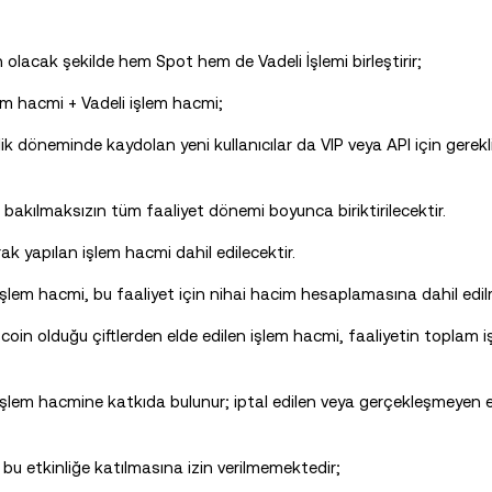
 olacak şekilde hem Spot hem de Vadeli İşlemi birleştirir;
em hacmi + Vadeli işlem hacmi;
inlik döneminde kaydolan yeni kullanıcılar da VIP veya API için gerekli
 bakılmaksızın tüm faaliyet dönemi boyunca biriktirilecektir.
arak yapılan işlem hacmi dahil edilecektir.
en işlem hacmi, bu faaliyet için nihai hacim hesaplamasına dahil edi
 coin olduğu çiftlerden elde edilen işlem hacmi, faaliyetin toplam
şlem hacmine katkıda bulunur; iptal edilen veya gerçekleşmeyen e
n bu etkinliğe katılmasına izin verilmemektedir;