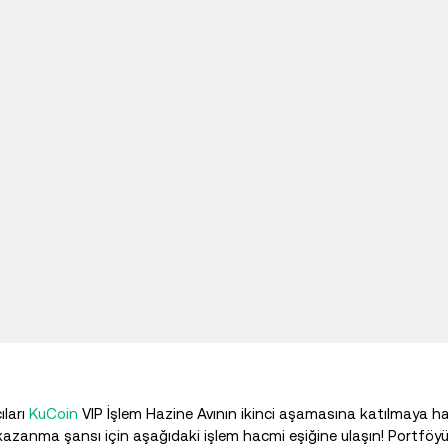
ıları
KuCoin
VIP İşlem Hazine Avının ikinci aşamasına katılmaya 
kazanma şansı için aşağıdaki işlem hacmi eşiğine ulaşın! Portfö