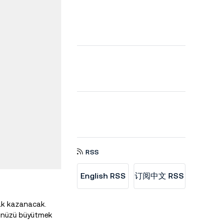
RSS
English RSS
订阅中文 RSS
hak kazanacak.
yünüzü büyütmek