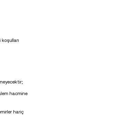
 koşulları
lmeyecektir;
 işlem hacmine
mirler hariç