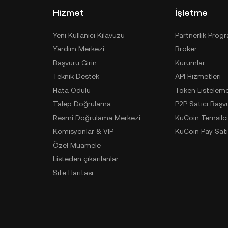
Hizmet
İşletme
Yeni Kullanıcı Kılavuzu
Partnerlik Prog
Yardım Merkezi
Broker
Başvuru Girin
Kurumlar
Teknik Destek
API Hizmetleri
Hata Ödülü
Token Listelem
Talep Doğrulama
P2P Satıcı Başv
Resmi Doğrulama Merkezi
KuCoin Temsilci
Komisyonlar & VIP
KuCoin Pay Satı
Özel Muamele
Listeden çıkarılanlar
Site Haritası