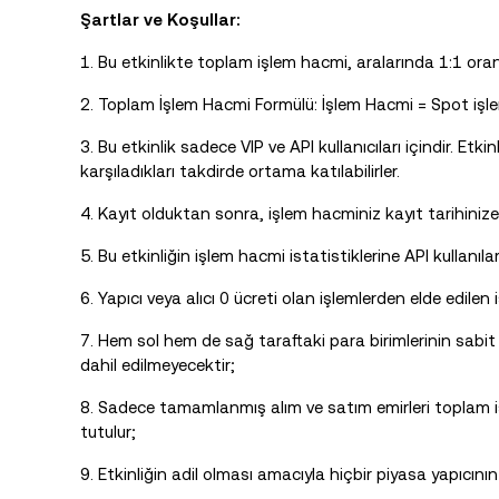
Şartlar ve Koşullar:
1. Bu etkinlikte toplam işlem hacmi, aralarında 1:1 oran
2. Toplam İşlem Hacmi Formülü: İşlem Hacmi = Spot işl
3. Bu etkinlik sadece VIP ve API kullanıcıları içindir. Etk
karşıladıkları takdirde ortama katılabilirler.
4. Kayıt olduktan sonra, işlem hacminiz kayıt tarihinize
5. Bu etkinliğin işlem hacmi istatistiklerine API kullanıl
6. Yapıcı veya alıcı 0 ücreti olan işlemlerden elde edil
7. Hem sol hem de sağ taraftaki para birimlerinin sabit
dahil edilmeyecektir;
8. Sadece tamamlanmış alım ve satım emirleri toplam i
tutulur;
9. Etkinliğin adil olması amacıyla hiçbir piyasa yapıcını