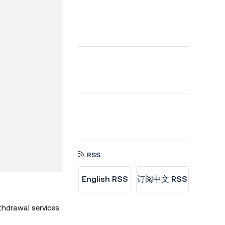
RSS
English RSS
订阅中文 RSS
thdrawal services