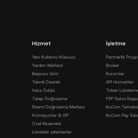
Hizmet
İşletme
Yeni Kullanıcı Kılavuzu
Partnerlik Prog
Yardım Merkezi
Broker
Başvuru Girin
Kurumlar
Teknik Destek
API Hizmetleri
Hata Ödülü
Token Listelem
Talep Doğrulama
P2P Satıcı Başv
Resmi Doğrulama Merkezi
KuCoin Temsilci
Komisyonlar & VIP
KuCoin Pay Satı
Özel Muamele
Listeden çıkarılanlar