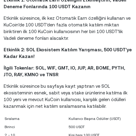
Deneme Fonlarında 100 USDT Kazanın
Etkinlik süresince, ilk kez Otomatik Earn özelliğini kullanan ve
KuCoin'de 100 USDT'den fazla otomatik katılım miktarı
biriktiren ilk 100 KuCoin kullanıcısının her biri 100 USDT’lik
Vadeli deneme fonları alacaktır.
Etkinlik 2: SOL Ekosistem Katılım Yarışması, 500 USDT'ye
Kadar Kazan!
İlgili Tokenlar: SOL, WIF, GMT, IO, JUP, AR, BOME, PYTH,
JTO, RAY, KMNO ve TNSR
Etkinlik süresince bu sayfaya kayıt yaptıran ve SOL
ekosisteminin esnek, sabit veya stake ürünlerine katılma ilk
100 yeni ve mevcut KuCoin kullanıcısı, karşılık gelen ödülleri
kazanmak için net katılım sıralamasına katılabilir.
Sıralama
Kullanıcı Başına Ödüller (USDT)
Birinci
500 USDT
2. - 10.
Kişi başı 100 USDT