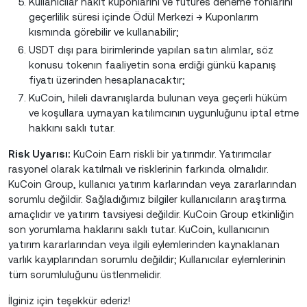
Kullanıcılar nakit kuponlarını ve futures deneme fonlarını
geçerlilik süresi içinde Ödül Merkezi̇ → Kuponlarım
kısmında görebilir ve kullanabilir;
USDT dışı para birimlerinde yapılan satın alımlar, söz
konusu tokenın faaliyetin sona erdiği günkü kapanış
fiyatı üzerinden hesaplanacaktır;
KuCoin, hileli davranışlarda bulunan veya geçerli hüküm
ve koşullara uymayan katılımcının uygunluğunu iptal etme
hakkını saklı tutar.
Risk Uyarısı:
KuCoin Earn riskli bir yatırımdır. Yatırımcılar
rasyonel olarak katılmalı ve risklerinin farkında olmalıdır.
KuCoin Group, kullanıcı yatırım karlarından veya zararlarından
sorumlu değildir. Sağladığımız bilgiler kullanıcıların araştırma
amaçlıdır ve yatırım tavsiyesi değildir. KuCoin Group etkinliğin
son yorumlama haklarını saklı tutar. KuCoin, kullanıcının
yatırım kararlarından veya ilgili eylemlerinden kaynaklanan
varlık kayıplarından sorumlu değildir; Kullanıcılar eylemlerinin
tüm sorumluluğunu üstlenmelidir.
İlginiz için teşekkür ederiz!