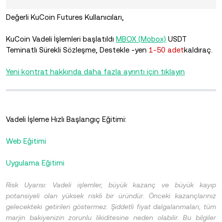
Değerli KuCoin Futures Kullanıcıları,
KuCoin Vadeli İşlemleri başlatıldı
MBOX (Mobox)
USDT
Teminatlı Sürekli Sözleşme,
Destekle -yen
1-50 adet
kaldıraç.
Yeni kontrat hakkında daha fazla ayrıntı için tıklayın
Vadeli İşleme Hızlı Başlangıç ​​Eğitimi:
Web Eğitimi
Uygulama Eğitimi
Risk Uyarısı: Vadeli işlemler, büyük kazanç ve büyük kayıp
potansiyeli olan yüksek riskli bir üründür. Önceki kazançlarınız
gelecekteki getirileri göstermez. Şiddetli fiyat dalgalanmaları, tüm
marjin bakiyenizin zorunlu likiditesine neden olabilir. Bu bilgiler