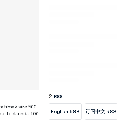
RSS
 katılmak size 500
English RSS
订阅中文 RSS
neme fonlarında 100