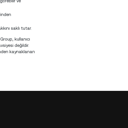
görebilir ve
rinden
kını saklı tutar.
 Group, kullanıcı
siyesi değildir.
erinden kaynaklanan