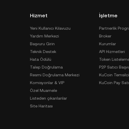
Hizmet
İşletme
Yeni Kullanıcı Kılavuzu
Partnerlik Prog
Yardım Merkezi
Broker
Başvuru Girin
Kurumlar
Teknik Destek
API Hizmetleri
Hata Ödülü
Token Listelem
Talep Doğrulama
P2P Satıcı Başv
Resmi Doğrulama Merkezi
KuCoin Temsilci
Komisyonlar & VIP
KuCoin Pay Satı
Özel Muamele
Listeden çıkarılanlar
Site Haritası