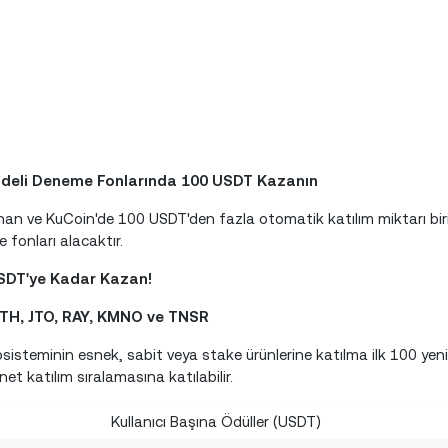
, Vadeli Deneme Fonlarında 100 USDT Kazanın
lanan ve KuCoin'de 100 USDT'den fazla otomatik katılım miktarı biri
 fonları alacaktır.
USDT'ye Kadar Kazan!
 PYTH, JTO, RAY, KMNO ve TNSR
osisteminin esnek, sabit veya stake ürünlerine katılma ilk 100 yen
net katılım sıralamasına katılabilir.
Kullanıcı Başına Ödüller (USDT)