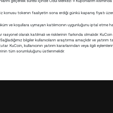
larını geçerlilik süresi içinde Ödül Merkezi̇ → Kuponlarım kısmında 
söz konusu tokenın faaliyetin sona erdiği günkü kapanış fiyatı üze
hüküm ve koşullara uymayan katılımcının uygunluğunu iptal etme hak
lar rasyonel olarak katılmalı ve risklerinin farkında olmalıdır. KuCoin
ağladığımız bilgiler kullanıcıların araştırma amaçlıdır ve yatırım tav
tar. KuCoin, kullanıcının yatırım kararlarından veya ilgili eyleml
lerinin tüm sorumluluğunu üstlenmelidir.