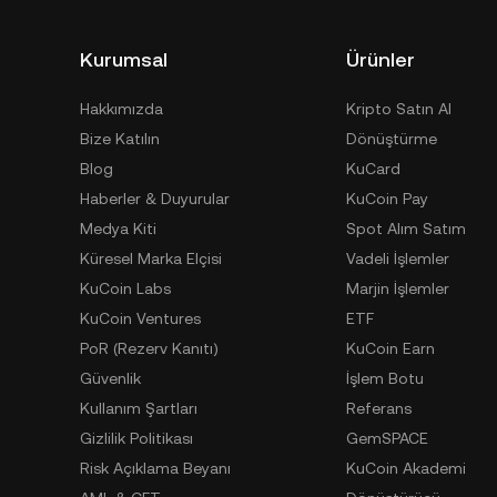
Kurumsal
Ürünler
Hakkımızda
Kripto Satın Al
Bize Katılın
Dönüştürme
Blog
KuCard
Haberler & Duyurular
KuCoin Pay
Medya Kiti
Spot Alım Satım
Küresel Marka Elçisi
Vadeli İşlemler
KuCoin Labs
Marjin İşlemler
KuCoin Ventures
ETF
PoR (Rezerv Kanıtı)
KuCoin Earn
Güvenlik
İşlem Botu
Kullanım Şartları
Referans
Gizlilik Politikası
GemSPACE
Risk Açıklama Beyanı
KuCoin Akademi