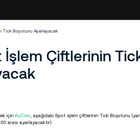
in Tick Boyutunu Ayarlayacak
İşlem Çiftlerinin Tic
yacak
mek için
KuCoin
, aşağıdaki Spot işlem çiftlerinin Tick Boyutunu (yani
00 arası ayarlayacaktır).