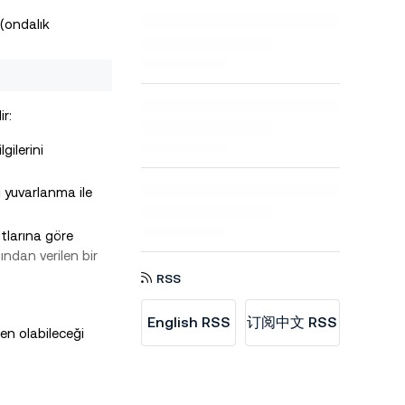
(ondalık
r:
gilerini
ı yuvarlanma ile
utlarına göre
ndan verilen bir
RSS
English RSS
订阅中文 RSS
n olabileceği