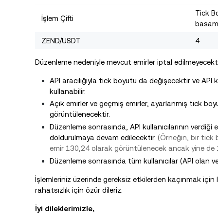
Tick B
İşlem Çifti
basama
ZEND/USDT
4
Düzenleme nedeniyle mevcut emirler iptal edilmeyecekti
API aracılığıyla tick boyutu da değişecektir ve API k
kullanabilir.
Açık emirler ve geçmiş emirler, ayarlanmış tick boyut
görüntülenecektir.
Düzenleme sonrasında, API kullanıcılarının verdiği e
doldurulmaya devam edilecektir.
(Örneğin, bir tick
emir 130,24 olarak görüntülenecek ancak yine de 
Düzenleme sonrasında tüm kullanıcılar (API olan ve
İşlemleriniz üzerinde gereksiz etkilerden kaçınmak için l
rahatsızlık için özür dileriz.
İyi dileklerimizle,