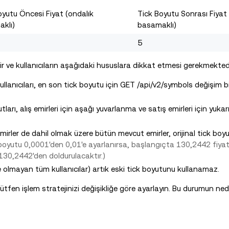
oyutu Öncesi Fiyat (ondalık
Tick Boyutu Sonrası Fiyat 
klı)
basamaklı)
5
r ve kullanıcıların aşağıdaki hususlara dikkat etmesi gerekmektedi
ullanıcıları, en son tick boyutu için GET /api/v2/symbols değişim bil
ları, alış emirleri için aşağı yuvarlanma ve satış emirleri için yukar
mirler de dahil olmak üzere bütün mevcut emirler, orijinal tick boy
 boyutu 0,0001'den 0,01'e ayarlanırsa, başlangıçta 130,2442 fiyatı
130,2442'den doldurulacaktır.)
 olmayan tüm kullanıcılar) artık eski tick boyutunu kullanamaz.
ütfen işlem stratejinizi değişikliğe göre ayarlayın.
Bu durumun nede