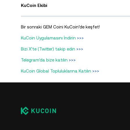
KuCoin Ekibi
Bir sonraki GEM Coini KuCoin’de keşfet!
KuCoin Uygulamasını İndirin
>>>
Bizi X'te (Twitter) takip edin
>>>
Telegram'da bize katılın
>>>
KuCoin Global Topluluklarına Katılın
>>>