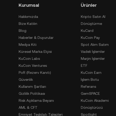
Kurumsal
Ürünler
Hakkımızda
Kripto Satın Al
Bize Katılın
Dönüştürme
Blog
KuCard
Haberler & Duyurular
KuCoin Pay
Medya Kiti
Spot Alım Satım
Küresel Marka Elçisi
Vadeli İşlemler
KuCoin Labs
Marjin İşlemler
KuCoin Ventures
ETF
PoR (Rezerv Kanıtı)
KuCoin Earn
Güvenlik
İşlem Botu
Kullanım Şartları
Referans
Gizlilik Politikası
GemSPACE
Risk Açıklama Beyanı
KuCoin Akademi
AML & CFT
Dönüştürücü
Emniyet Teşkilatı Talepleri
Spotlight