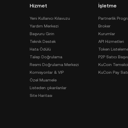
Hizmet
İşletme
Yeni Kullanıcı Kılavuzu
Partnerlik Prog
Yardım Merkezi
Broker
Başvuru Girin
Kurumlar
Teknik Destek
API Hizmetleri
Hata Ödülü
Token Listelem
Talep Doğrulama
P2P Satıcı Başv
Resmi Doğrulama Merkezi
KuCoin Temsilci
Komisyonlar & VIP
KuCoin Pay Satı
Özel Muamele
Listeden çıkarılanlar
Site Haritası