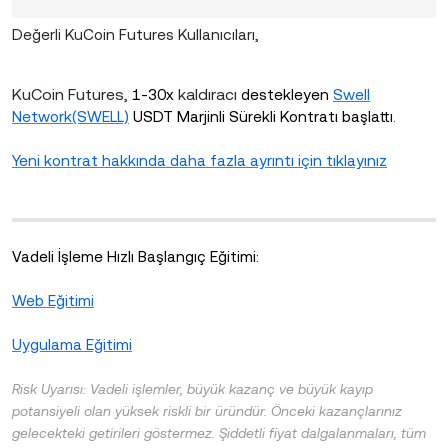
Değerli KuCoin Futures Kullanıcıları,
KuCoin Futures,
kaldıracı
1-30x
destekleyen
Swell
Network(SWELL)
USDT Marjinli Sürekli Kontratı başlattı
.
Yeni kontrat hakkında daha fazla ayrıntı için tıklayınız
Vadeli İşleme Hızlı Başlangıç ​​Eğitimi:
Web Eğitimi
Uygulama Eğitimi
Risk Uyarısı: Vadeli işlemler, büyük kazanç ve büyük kayıp
potansiyeli olan yüksek riskli bir üründür. Önceki kazançlarınız
gelecekteki getirileri göstermez. Şiddetli fiyat dalgalanmaları, tüm