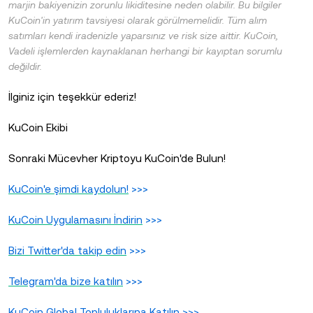
marjin bakiyenizin zorunlu likiditesine neden olabilir. Bu bilgiler
KuCoin'in yatırım tavsiyesi olarak görülmemelidir. Tüm alım
satımları kendi iradenizle yaparsınız ve risk size aittir. KuCoin,
Vadeli işlemlerden kaynaklanan herhangi bir kayıptan sorumlu
değildir.
İlginiz için teşekkür ederiz!
KuCoin Ekibi
Sonraki Mücevher Kriptoyu KuCoin'de Bulun!
KuCoin'e şimdi kaydolun!
>>>
KuCoin Uygulamasını İndirin
>>>
Bizi Twitter'da takip edin
>>>
Telegram'da bize katılın
>>>
KuCoin Global Topluluklarına Katılın
>>>