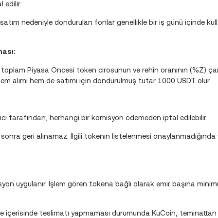
edilir.
 satım nedeniyle dondurulan fonlar genellikle bir iş günü içinde kul
ası:
 toplam Piyasa Öncesi token cirosunun ve rehin oranının (%Z) çar
hem alımı hem de satımı için dondurulmuş tutar 1000 USDT olur.
ıcı tarafından, herhangi bir komisyon ödemeden iptal edilebilir.
onra geri alınamaz. İlgili tokenın listelenmesi onaylanmadığında 
on uygulanır. İşlem gören tokena bağlı olarak emir başına mini
süre içerisinde teslimatı yapmaması durumunda KuCoin, teminattan 