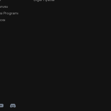
urusu
si Programı
cısı