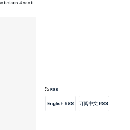
atıcıların 4 saati
RSS
English RSS
订阅中文 RSS