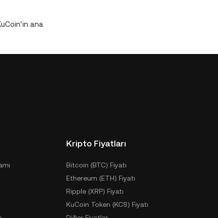
KuCoin'in ana
Kripto Fiyatları
ramı
Bitcoin (BTC) Fiyatı
Ethereum (ETH) Fiyatı
Ripple (XRP) Fiyatı
KuCoin Token (KCS) Fiyatı
e
Diğer Fiyatlar