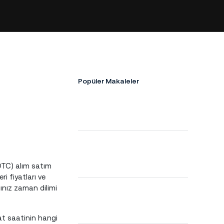
Popüler Makaleler
OTC) alım satım
ri fiyatları ve
ınız zaman dilimi
mat saatinin hangi