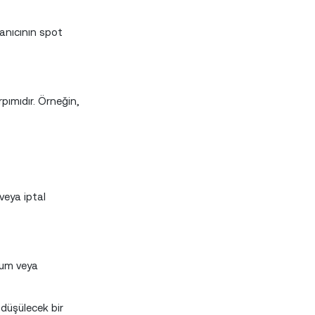
lanıcının spot
pımıdır. Örneğin,
veya iptal
mum veya
düşülecek bir