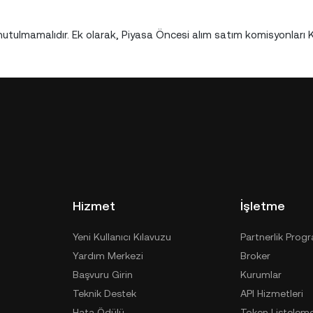
ulmamalıdır. Ek olarak, Piyasa Öncesi alım satım komisyonları 
Hizmet
İşletme
Yeni Kullanıcı Kılavuzu
Partnerlik Prog
Yardım Merkezi
Broker
Başvuru Girin
Kurumlar
Teknik Destek
API Hizmetleri
Hata Ödülü
Token Listelem