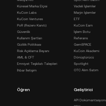
Küresel Marka Elçisi
Vadeli İşlemler
KuCoin Labs
Marjin İşlemler
KuCoin Ventures
ETF
PoR (Rezerv Kanıtı)
KuCoin Earn
Güvenlik
İşlem Botu
Kullanım Şartları
Referans
Gizlilik Politikası
GemSPACE
Risk Açıklama Beyanı
KuCoin Akademi
AML & CFT
Dönüştürücü
Emniyet Teşkilatı Talepleri
Spotlight
OTC Alım Satım
İhbar İletişim
Öğren
Geliştirici
API Dokümantasyon