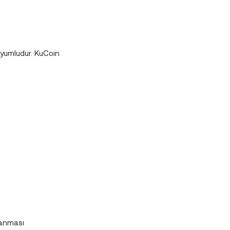
uyumludur. KuCoin
panması