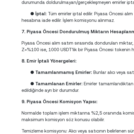
durumunda doldurulmayan/gerçekleşmeyen emirler iptal 
●
İptal:
Tüm emirler iptal edilir. Piyasa Öncesi alım
hesabına iade edilir. İşlem komisyonu alınmaz.
7. Piyasa Öncesi Dondurulmuş Miktarın Hesaplanm
Piyasa Öncesi alım satım sırasında dondurulan miktar,
Z=%100 ise, 1000 USDT'lik bir Piyasa Öncesi tokenin 
8. Emir İptali Yönergeleri:
●
Tamamlanmamış Emirler:
Bunlar alıcı veya sat
●
Tamamlanan Emirler:
Emirler tamamlandıktan s
edildiğinde ayrı bir durumdur.
9. Piyasa Öncesi Komisyon Yapısı:
Normalde toplam işlem miktarına %2,5 oranında komisy
maksimum komisyon söz konusu olabilir.
Temizleme komisyonu: Alıcı veya satıcının belirlenen 