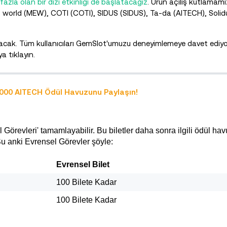
la olan bir dizi etkinliği de başlatacağız
. Ürün açılış kutlamamı
dogs world (MEW), COTI (COTI), SIDUS (SIDUS), Ta-da (AITECH), Solid
acak. Tüm kullanıcıları GemSlot'umuzu deneyimlemeye davet ediyo
a tıklayın.
2.000 AITECH Ödül Havuzunu Paylaşın!
l Görevleri' tamamlayabilir. Bu biletler daha sonra ilgili ödül 
. Şu anki Evrensel Görevler şöyle:
Evrensel Bilet
100 Bilete Kadar
100 Bilete Kadar