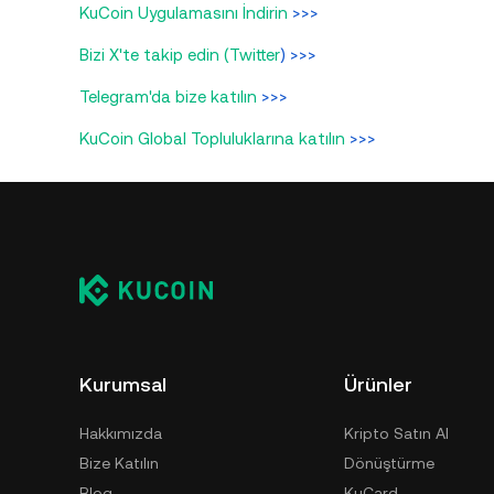
KuCoin Uygulamasını İndirin
>>>
Bizi X'te takip edin (Twitter
) >>>
Telegram'da bize katılın
>>>
KuCoin Global Topluluklarına katılın
>>>
Kurumsal
Ürünler
Hakkımızda
Kripto Satın Al
Bize Katılın
Dönüştürme
Blog
KuCard