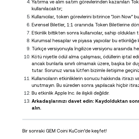
Yatırma ve alım satım görevlerinden kazanılan Token 
kullanılacaktır;
Kullanıcılar, token görevlerini bitirince "Join Now" 
Evrensel Biletler, 1:1 oranında Token Biletlerine dönü
Etkinlik bittikten sonra kullanıcılar, sahip oldukları 
Kurumsal hesaplar ve piyasa yapıcılar bu etkinliğe 
Türkçe versiyonuyla İngilizce versiyonu arasında her
Kötü niyetle ödül alma çalışması, ödüllerin iptal ed
ancak bunlarla sınırlı olmamak üzere, başka bir 
tutar. Sorunuz varsa lütfen bizimle iletişime geçini
Kullanıcıların etkinliklerin sonucu hakkında itirazı 
unutmayın. Bu süreden sonra yapılacak hiçbir itiraz
Bu etkinlik Apple Inc. ile ilişkili değildir.
Arkadaşlarınızı davet edin: Kaydolduktan sonra
alın.
Bir sonraki GEM Coini KuCoin’de keşfet!