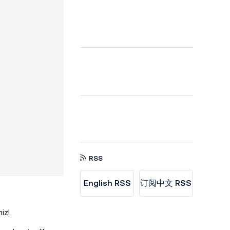
RSS
English RSS
订阅中文 RSS
iz!