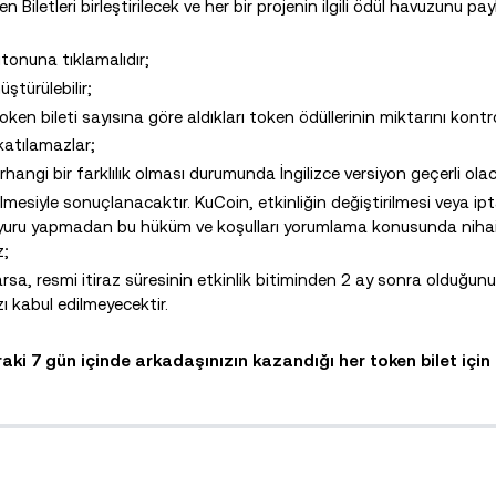
Biletleri birleştirilecek ve her bir projenin ilgili ödül havuzunu pa
butonuna tıklamalıdır;
ştürülebilir;
token bileti sayısına göre aldıkları token ödüllerinin miktarını kontrol
katılamazlar;
hangi bir farklılık olması durumunda İngilizce versiyon geçerli olac
ilmesiyle sonuçlanacaktır. KuCoin, etkinliğin değiştirilmesi veya ipt
duyuru yapmadan bu hüküm ve koşulları yorumlama konusunda nihai 
z;
varsa, resmi itiraz süresinin etkinlik bitiminden 2 ay sonra olduğun
ı kabul edilmeyecektir.
ki 7 gün içinde arkadaşınızın kazandığı her token bilet için 