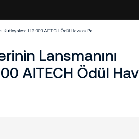
Gemslot Etkinliklerinin Lansmanını Kutlayalım: 112.000 AITECH Ödül Havuzu Paylaşılsın!
lerinin Lansmanını
.000 AITECH Ödül Ha