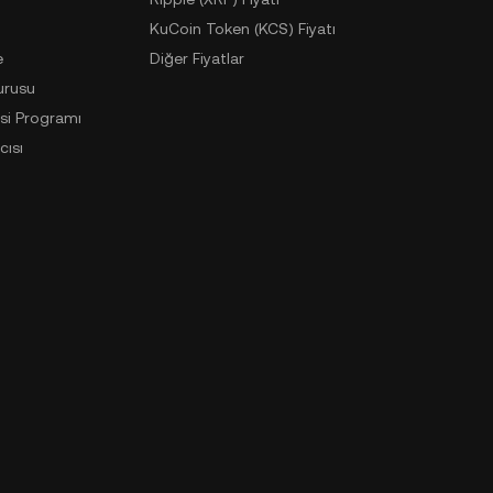
KuCoin Token (KCS) Fiyatı
e
Diğer Fiyatlar
urusu
si Programı
cısı