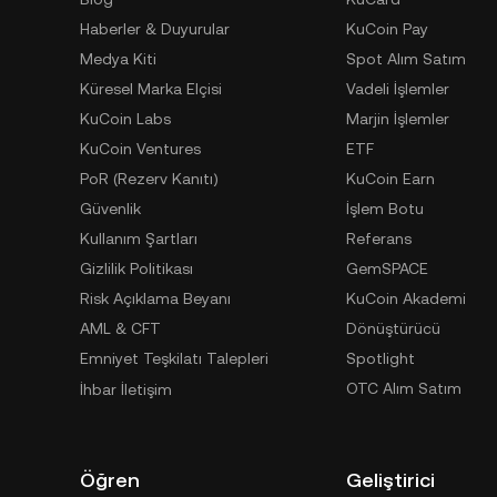
Haberler & Duyurular
KuCoin Pay
Medya Kiti
Spot Alım Satım
Küresel Marka Elçisi
Vadeli İşlemler
KuCoin Labs
Marjin İşlemler
KuCoin Ventures
ETF
PoR (Rezerv Kanıtı)
KuCoin Earn
Güvenlik
İşlem Botu
Kullanım Şartları
Referans
Gizlilik Politikası
GemSPACE
Risk Açıklama Beyanı
KuCoin Akademi
AML & CFT
Dönüştürücü
Emniyet Teşkilatı Talepleri
Spotlight
OTC Alım Satım
İhbar İletişim
Öğren
Geliştirici