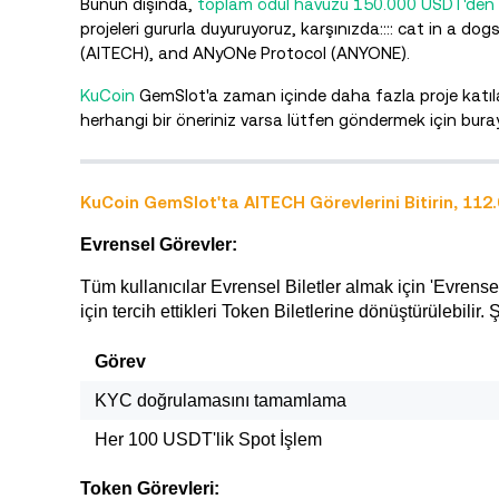
Bunun dışında,
toplam ödül havuzu 150.000 USDT'den faz
projeleri gururla duyuruyoruz, karşınızda:::: cat in a 
(AITECH), and ANyONe Protocol (ANYONE).
KuCoin
GemSlot'a zaman içinde daha fazla proje katıl
herhangi bir öneriniz varsa lütfen göndermek için buray
KuCoin GemSlot'ta AITECH Görevlerini Bitirin, 11
Evrensel Görevler:
Tüm kullanıcılar Evrensel Biletler almak için 'Evrense
için tercih ettikleri Token Biletlerine dönüştürülebilir
Görev
KYC doğrulamasını tamamlama
Her 100 USDT'lik Spot İşlem
Token Görevleri: