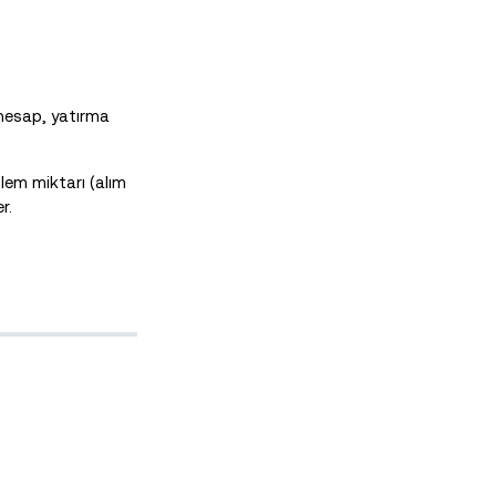
 hesap, yatırma
lem miktarı (alım
r.