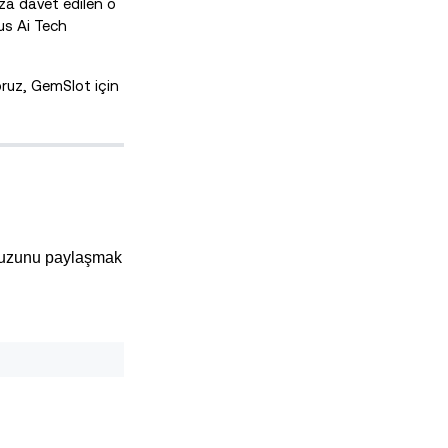
za davet edilen o
us Ai Tech
ruz, GemSlot için
havuzunu paylaşmak