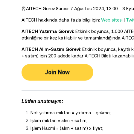
⏰AITECH Görev Süresi: 7 Ağustos 2024, 13.00 - 3 Eylül
AITECH hakkında daha fazla bilgi için:
Web sitesi
|
Twit
AITECH Yatırma Görevi:
Etkinlik boyunca, 1.000 AITEC
etkinliğine bir kez katılabilir ve tamamlandığında AITECH
AITECH Alım-Satım Görevi
: Etkinlik boyunca, kayıtl
+ satım) için 200 adede kadar AITECH Bileti kazanabilirle
Lütfen unutmayın:
Net yatırma miktarı = yatırma - çekme;
İşlem miktarı = alım + satım;
İşlem Hacmi = (alım + satım) x fiyat;