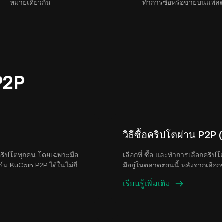
หมายเดียวกัน
ทำการซื้อหรือขายบนแพล
P2P
วิธีซื้อคริปโตผ่าน P2P
ช้คริปโตทุกคน โดยเฉพาะมือ
เลือกที่ ซื้อ และทำการเลือกคริป
ม KuCoin P2P ได้ในไม่กี่
มีอยู่ในตลาดตอนนี้ หลังจากเลือ
วิธีการชำระเงินที่เลือกก่อน
ละเอียดและเงื่อนไขการชำระเงินขอ
เรียนรู้เพิ่มเติม
ต้องการจ่าย หรือจำนวนคริปโตที่ต้
เลย