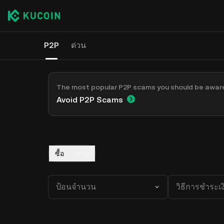
P2P
ด่วน
The most popular P2P scams you should be awar
Avoid P2P Scams
ซื้อ
ขาย