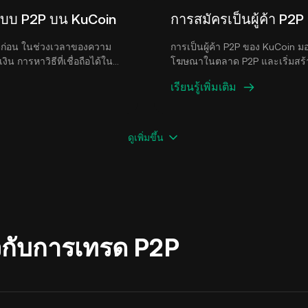
รดแบบ P2P บน KuCoin
การสมัครเป็นผู้ค้า P2
ตก่อน ในช่วงเวลาของความ
การเป็นผู้ค้า P2P ของ KuCoin 
การหาวิธีที่เชื่อถือได้ใน
โฆษณาในตลาด P2P และเริ่มสร้า
t) อาจเป็นเรื่องยาก ด้วยเหตุ
เรียนรู้เพิ่มเติม
ธีที่ได้รับความนิยมอย่าง
คริปโตทั่วโลก
ดูเพิ่มขึ้น
ยวกับการเทรด P2P