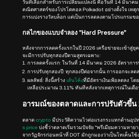
วันที่เลือกสำหรับการเปลี่ยนแปลงนี้ คือวันที่ 14 มีนา
คณิตศาสตร์ของโปรโตคอล Polkadot อย่างตั้งใจ เหตุกา
การแบ่งรางวัลบล็อก แต่เป็นการลดลงตามโปรแกรมของ
กลไกของแบบจำลอง "Hard Pressure"
หลังจากการลดครั้งแรกในปี 2026 เครือข่ายจะเข้าสู่ยุคท
จะมีการปรับทุกสองปีตามสูตรเฉพาะ:
การลดครั้งแรก: ในวันที่ 14 มีนาคม 2026 อัตรากา
การปรับทุกสองปี: ทุกสองปีต่อจากนั้น การออกจะลดลง
ผลลัพธ์: สิ่งนี้สร้าง
เส้นโค้ง
ที่มีอัตราเงินเฟ้อลดลง 
เหลือประมาณ 3.11% ทันทีหลังจากเหตุการณ์ในเดื
อารมณ์ของตลาดและการปรับตัวขึ้น
ตลาด
crypto
มีประวัติความไวต่อแรงกระแทกด้านอุป
s price
บ่งชี้ว่าตลาดเริ่มรวมปัจจัย "พรีเมียมความหายาก"
จากวัฏจักรก่อนหน้าที่ DOT มักถูกมองว่าเป็นโทเค็นใช้