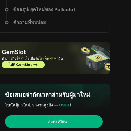
ข้อสรุป: ยุคใหม่ของ Polkadot
คำถามที่พบบ่อย
GemSlot
ทำภารกิจให้สำเร็จเพื่อ
รับโทเค็นฟรี
ทุกวัน
ไปที่ GemSlot
ข้อเสนอจำกัดเวลาสำหรับผู้มาใหม่
โบนัสผู้มาใหม่: รางวัลสูงถึง
-- USDT
!
ลงทะเบียน