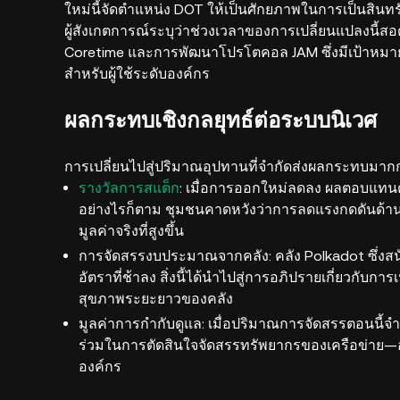
ใหม่นี้จัดตำแหน่ง DOT ให้เป็นศักยภาพในการเป็นสิน
ผู้สังเกตการณ์ระบุว่าช่วงเวลาของการเปลี่ยนแปลงนี้สอ
Coretime และการพัฒนาโปรโตคอล JAM ซึ่งมีเป้าหมายเพื
สำหรับผู้ใช้ระดับองค์กร
ผลกระทบเชิงกลยุทธ์ต่อระบบนิเวศ
การเปลี่ยนไปสู่ปริมาณอุปทานที่จำกัดส่งผลกระทบมากก
รางวัลการสแต็ก
: เมื่อการออกใหม่ลดลง ผลตอบแทน
อย่างไรก็ตาม ชุมชนคาดหวังว่าการลดแรงกดดันด้
มูลค่าจริงที่สูงขึ้น
การจัดสรรงบประมาณจากคลัง: คลัง Polkadot ซึ่งส
อัตราที่ช้าลง สิ่งนี้ได้นำไปสู่การอภิปรายเกี่ยวกับ
สุขภาพระยะยาวของคลัง
มูลค่าการกำกับดูแล: เมื่อปริมาณการจัดสรรตอนนี้จ
ร่วมในการตัดสินใจจัดสรรทรัพยากรของเครือข่าย—อาจกล
องค์กร