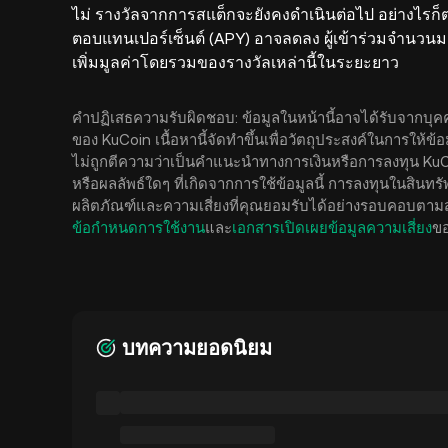
ไม่ รางวัลจากการสแต็กจะยังคงดำเนินต่อไป อย่างไรก็ต
ตอบแทนเปอร์เซ็นต์ (APY) อาจลดลง ผู้เข้าร่วมจำนวนมา
เพิ่มมูลค่าโดยรวมของรางวัลเหล่านี้ในระยะยาว
คำปฏิเสธความรับผิดชอบ: ข้อมูลในหน้านี้อาจได้รับจากบุค
ของ KuCoin เนื้อหานี้จัดทำขึ้นเพื่อวัตถุประสงค์ในการให้ข
ไม่ถูกตีความว่าเป็นคำแนะนำทางการเงินหรือการลงทุน Ku
หรือผลลัพธ์ใดๆ ที่เกิดจากการใช้ข้อมูลนี้ การลงทุนในสินทร
ผลิตภัณฑ์และความเสี่ยงที่คุณยอมรับได้อย่างรอบคอบตามสถ
ข้อกำหนดการใช้งาน
และ
เอกสารเปิดเผยข้อมูลความเสี่ยง
ขอ
บทความยอดนิยม