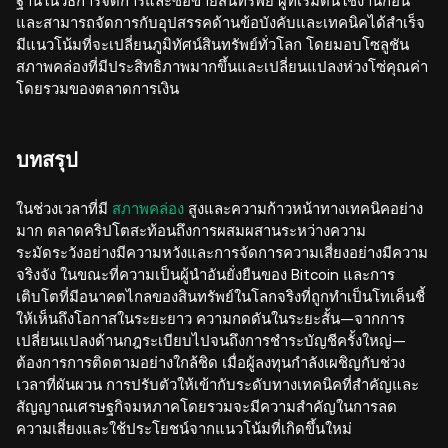
ฐานในวิธีการจัดการและซื้อขายสินทรัพย์ ผู้ที่เริ่มต้นใช้งานก่อน
และสามารถจัดการกับอุปสรรคด้านข้อบังคับและเทคนิคได้สำเร็จ
มีแนวโน้มที่จะเปลี่ยนภูมิทัศน์สินทรัพย์ทั่วโลก โดยมอบโซลูชัน
สภาพคล่องที่มีประสิทธิภาพมากขึ้นและเปลี่ยนแปลงห่วงโซ่คุณค่า
โดยรวมของตลาดการเงิน
บทสรุป
ในช่วงเวลาที่มี
สภาพคล่อง
สูงและความก้าวหน้าทางเทคนิคอย่าง
มาก ตลาดคริปโตสะท้อนถึงการผสมผสานระหว่างความ
ระมัดระวังอย่างมีความหวังและการจัดการความเสี่ยงอย่างมีความ
จริงจัง ในขณะที่ความเป็นผู้นำอันยั่งยืนของ Bitcoin และการ
เติบโตที่มีอนาคตไกลของสินทรัพย์ในโลกจริงที่ถูกทำเป็นโทเค็นชี้
ให้เห็นถึงโอกาสในระยะยาว ความกดดันในระยะสั้น—จากการ
เปลี่ยนแปลงด้านกฎระเบียบไปจนถึงการชำระบัญชีครั้งใหญ่—
ต้องการการติดตามอย่างใกล้ชิด เมื่อผู้ลงทุนกำลังเผชิญกับช่วง
เวลาที่ผันผวน การปรับตัวให้เข้ากับระดับทางเทคนิคที่สำคัญและ
สัญญาณเศรษฐกิจมหภาคโดยรวมจะมีความสำคัญในการลด
ความเสี่ยงและใช้ประโยชน์จากแนวโน้มที่เกิดขึ้นใหม่