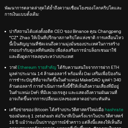
พัฒนาการตลาดล่าสุดได้ย้ำถึงความเชื่อมโยงของโลกคริปโตและ
การเงินแบบดั้งเดิม:
ปากีสถานได้แต่งตั้งอดีต CEO ของ Binance คุณ Changpeng
“CZ” Zhao ให้เป็นที่ปรึกษาสภาคริปโตแห่งชาติ การเคลื่อนไหว
นี้เป็นสัญญาณที่ชัดเจนถึงความมุ่งมั่นของประเทศในการสร้าง
กรอบกำกับดูแลที่ทันสมัย เพื่อส่งเสริมการนำบล็อกเชนมาใช้
และดึงดูดการลงทุนระหว่างประเทศ
วาฬ
Ethereum
รายสำคัญ
ได้รับความสนใจจากการฝาก ETH
มูลค่าประมาณ 14 ล้านดอลลาร์ พร้อมทั้ง Dai เสริมเพื่อป้องกัน
การชำระบัญชีที่อาจเกิดขึ้นในตำแหน่ง MakerDAO มูลค่า 340
ล้านดอลลาร์ การดำเนินการครั้งนี้ชี้ให้เห็นถึงความเสี่ยงที่มีอยู่
ในตำแหน่ง DeFi ที่มีเลเวอเรจสูง และแสดงถึงความผันผวนที่
อาจเกิดขึ้นจากการเปลี่ยนแปลงของตลาดอย่างกะทันหัน
เครือข่ายของ Bitcoin ได้สร้างประวัติศาสตร์ใหม่เมื่อ
hashrate
ของมันทะลุ 1 zetahash ต่อวินาทีเป็นครั้งแรกในประวัติศาสตร์
16 ปี แม้ว่าจะเป็นปรากฏการณ์ชั่วคราว แต่สิ่งนี้แสดงให้เห็นถึง