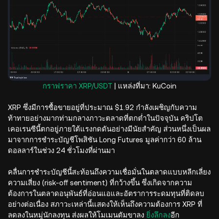
กราฟราคา XRP/USDT
| แหล่งที่มา: KuCoin
XRP ซึ่งมีการซื้อขายอยู่ที่ประมาณ $1.92 กำลังเผชิญกับความ
ท้าทายอย่างมากท่ามกลางภาวะตลาดที่ตกต่ำในปัจจุบัน คริปโต
เคอเรนซีนี้ตกอยู่ภายใต้แรงกดดันอย่างมีนัยสำคัญ ส่วนหนึ่งเป็นผล
มาจากการชำระบัญชีโพสิชัน Long Futures มูลค่ากว่า 60 ล้าน
ดอลลาร์ในช่วง 24 ชั่วโมงที่ผ่านมา
คลื่นการชำระบัญชีนี้สะท้อนถึงความเชื่อมั่นในตลาดแบบหลีกเลี่ยง
ความเสี่ยง (risk-off sentiment) ที่กว้างขึ้น ซึ่งเกิดจากความ
ต้องการในตลาดอนุพันธ์ที่อ่อนแอและอัตราการระดมทุนที่ติดลบ
อย่างต่อเนื่อง สภาวะเหล่านี้แสดงให้เห็นถึงความต้องการ XRP ที่
ลดลงในหมู่นักลงทุน ส่งผลให้โมเมนตัมขาลง
ยิ่งลึกลง
อีก