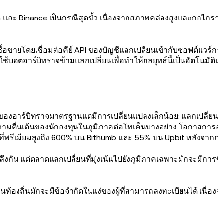
uCoin และ Binance เป็นกรณีสุดขั้ว เนื่องจากสภาพคล่องสูงและกล
้อขายโดยเชื่อมต่อคีย์ API ของบัญชีแลกเปลี่ยนเข้ากับซอฟต์แวร์ก
ใช้บอตอาร์บิทราจข้ามแลกเปลี่ยนเพื่อทำให้กลยุทธ์นี้เป็นอัตโนมัติ
ันของอาร์บิทราจมาตรฐานแต่มีการเปลี่ยนแปลงเล็กน้อย: แลกเปลี่ยนจะ
ามตื่นเต้นของนักลงทุนในภูมิภาคต่อโทเค็นบางอย่าง โอกาสการอาร์บิ
ายที่พรีเมียมสูงถึง 600% บน Bithumb และ 55% บน Upbit หลั
คลึงกัน แต่ตลาดแลกเปลี่ยนที่มุ่งเน้นไปยังภูมิภาคเฉพาะมักจะมี
นในท้องถิ่นมักจะมีข้อจำกัดในแง่ของผู้ที่สามารถลงทะเบียนได้ เนื