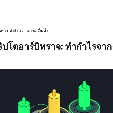
ิทราจ: ทำกำไรจากความเสี่ยงต่ำ
ิปโตอาร์บิทราจ: ทำกำไรจากค