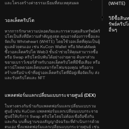
และโครงสร้างค่าธรรมเนียมที่สมเหตุสมผล
(WHITE)
วิธีซื้อสิน
วอลเล็ตคริปโต
รัพย์คริปโ
อื่นๆ
หากการรักษาความปลอดภัยและการควบคุมสินทรัพย์คริ
ปโตเป็นสิ่งที่มีความสำคัญสูงสุด คุณอาจต้องการซื้อและ
จัดเก็บ Whiteheart (WHITE) โดยใช้วอลเล็ตที่คุณเป็นผู้
ดูแลด้วยตนเอง เช่น
KuCoin Wallet
หรือ MetaMask
ซึ่งวอลเล็ตคริปโต Web3 ชั้นนำช่วยให้คุณสามารถซื้อ
หรือ Swap คริปโตนับพันได้อย่างง่ายดาย ค้นหาส่วน
ขยายเบราว์เซอร์สำหรับวอลเลฺ็ตคริปโตที่มีชื่อเสียง หรือ
ดาวน์โหลดวอลเล็ตบนสมาร์ทโฟนของคุณ หรืออาจ
สร้างหรือนำเข้าที่อยู่วอลเล็ตคริปโตที่มีอยู่เพื่อจัดเก็บ ส่ง
และรับคริปโตและ NFT
แพลตฟอร์มแลกเปลี่ยนแบบกระจายศูนย์ (DEX)
ในทางตรงกันข้ามกับแพลตฟอร์มแลกเปลี่ยนแบบรวม
ศูนย์ เช่น KuCoin แพลตฟอร์มแลกเปลี่ยนแบบกระจาย
ศูนย์ให้บริการ Swap คริปโตโดยไม่ต้องเชื่อถือซึ่งกัน
และกัน บนพื้นฐานของสัญญาอัจฉริยะที่ดำเนินการด้วย
ตนเอง ซึ่งแพลตฟอร์มแลกเปลี่ยนแบบกระจายศูนย์ เช่น