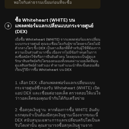
พอใจกับค่าธรรมเนียมก่อนที่จะซื้อ
ซื้อ Whiteheart (WHITE) บน
แพลตฟอร์มแลกเปลี่ยนแบบกระจายศูนย์
3
(DEX)
เมื่อซื้อ Whiteheart (WHITE) จากแพลตฟอร์มแลกเปลี่ยน
แบบกระจายศูนย์ คุณจะเชื่อมโยงกับผู้ขายโดยตรงโดยไม่มี
ตัวกลางใดๆ ซึ่ง DEX เป็นทางเลือกที่ดีสำหรับผู้ใช้ที่ต้องการ
ความเป็นส่วนตัวมากขึ้น เนื่องจากไม่มีข้อกำหนดในการ
ลงชื่อสมัครใช้หรือการยืนยันตัวตน โดยคุณจะเป็นผู้ดูแล
รักษาสินทรัพย์คริปโตของตนเองทั้งหมดผ่านวอลเล็ตที่คุณ
ดูแลสินทรัพย์ด้วยตัวเอง ทำตามคำแนะนำทีละขั้นตอนเพื่อ
เรียนรู้วิธีการซื้อ Whiteheart บน DEX
1.
เลือก DEX:
เลือกแพลตฟอร์มแลกเปลี่ยนแบบ
กระจายศูนย์ซึ่งรองรับ Whiteheart (WHITE) เปิด
แอป DEX และเชื่อมต่อวอลเล็ต ตรวจสอบให้แน่ใจ
ว่าวอลเล็ตของคุณเข้ากันได้กับเครือข่าย
2.
ซื้อสกุลเงินฐาน:
หากต้องการซื้อ WHITE อันดับ
แรกคุณจำเป็นต้องมีสกุลเงินฐานเนื่องจากขณะนี้
DEX สนับสนุนเฉพาะการแลกเปลี่ยนคริปโตเป็นค
ริปโตเท่านั้น คุณสามารถ
ซื้อสกุลเงินฐาน
จาก