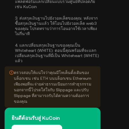
แพลตฟอร์มแลกเปลี่ยนแบบรวมศูนย์ที่ปลอดภัย
เช่น KuCoin
3.
ส่งสกุลเงินฐานไปยังวอลเล็ตของคุณ:
หลังจาก
ซื้อสกุลเงินฐานแล้ว ให้โอนไปยังวอลเล็ต web3
ของคุณ โปรดทราบว่าการโอนอาจใช้เวลาเพียง
ไม่กี่นาที
4.
แลกเปลี่ยนสกุลเงินฐานของคุณเป็น
Whiteheart (WHITE):
ตอนนี้คุณพร้อมที่จะแลก
เปลี่ยนสกุลเงินฐานที่มี่เป็น Whiteheart (WHITE)
แล้ว
ตรวจสอบให้แน่ใจว่าคุณมีโทเค็นดั้งเดิมของ
บล็อกเชน เช่น ETH บนบล็อกเชน Ethereum
เพียงพอที่จะจ่ายค่าธรรมเนียมการทำธุรกรรม
นอกจากนี้โปรดใส่ใจกับ Slippage และปรับ
Slippage ที่สามารถรับได้ตามความต้องการ
ของคุณ
ยินดีต้อนรับสู่ KuCoin