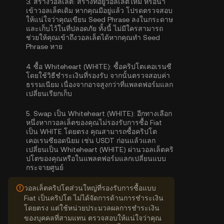
3.
สร้างวอลเล็ต:
สร้างที่อยู่วอลเล็ตใหม่ หรือนำ
เข้าวอลเล็ตเดิม หากคุณมีอยู่แล้ว โปรดตรวจสอบ
ให้แน่ใจว่าคุณเขียน Seed Phrase ลงในกระดาษ
และเก็บไว้ในที่ปลอดภัย ทั้งนี้ ไม่มีใครสามารถ
ช่วยให้คุณเข้าถึงวอลเล็ตได้หากคุณทำ Seed
Phrase หาย
4.
ซื้อ Whiteheart (WHITE):
ซื้อคริปโตเคอเรนซี
โดยใช้วิธีชำระเงินที่รองรับ จากนั้นตรวจสอบค่า
ธรรมเนียม เนื่องจากอาจสูงกว่าที่แพลตฟอร์มแลก
เปลี่ยนเรียกเก็บ
5.
Swap เป็น Whiteheart (WHITE):
อีกทางเลือก
หนึ่งหากวอลเล็ตของคุณไม่รองรับการซื้อ Fiat
เป็น WHITE โดยตรง คุณสามารถซื้อคริปโต
เคอเรนซียอดนิยม เช่น USDT ก่อนแล้วแลก
เปลี่ยนเป็น Whiteheart (WHITE) ผ่านวอลเล็ตคริ
ปโตของคุณหรือในแพลตฟอร์มแลกเปลี่ยนแบบ
กระจายศูนย์
วอลเล็ตคริปโตส่วนใหญ่ที่รองรับการซื้อแบบ
Fiat เป็นคริปโต ไม่ได้จัดการด้านการชำระเงิน
โดยตรง แต่ใช้หน่วยประมวลผลการชำระเงิน
ของบุคคลที่สามแทน ตรวจสอบให้แน่ใจว่าคุณ