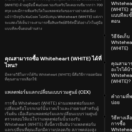
Whitehea
(WHITE) ด้วยคู่มือนี้ KuCoin รองรับคริปโตเคอเรนซีมากกว่า 700
(WHITE): ค
สกุล และมีการเพิ่มคริปโตในแพลตฟอร์มของเราอย่างต่อเนื่อง
แบบทีละขั
แม้ว่าปัจจุบัน KuCoin ไม่สนับสนุน Whiteheart (WHITE) แต่เรา
ตอน
จะแสดงให้เห็นว่าจะสามารถซื้อสินทรัพย์ดิจิทัลนี้ได้อย่างไรในคู่มือ
แบบทีละขั้นตอนด้านล่าง
วิธีจัดเก็บ
Whitehea
(WHITE)
คุณสามารถซื้อ Whiteheart (WHITE) ได้ที่
คุณสามา
ไหน?
อะไรได้บ้
มีหลายวิธีในการได้รับ Whiteheart (WHITE) นี่คือวิธีการยอดนิยม
Whitehea
ที่คุณสามารถเลือกใช้:
(WHITE)?
แพลตฟอร์มแลกเปลี่ยนแบบรวมศูนย์ (CEX)
คำถามที่
บ่อย
การซื้อ Whiteheart (WHITE) ผ่านแพลตฟอร์มแลก
เปลี่ยนหรือโบรกเกอร์นั้นรวดเร็วและง่ายดายสำหรับผู้
เริ่มต้น เมื่อเลือกแพลตฟอร์มแลกเปลี่ยนแบบรวมศูนย์
วิธีทางเล
ตรวจสอบให้แน่ใจว่าแพลตฟอร์มนั้นรองรับ
การซื้อ
Whiteheart (WHITE) ทั้งนี้ควรยืนยันว่าแพลตฟอร์ม
Whitehea
แลกเปลี่ยนที่คุณเลือกมีความปลอดภัย สภาพคล่องสูง