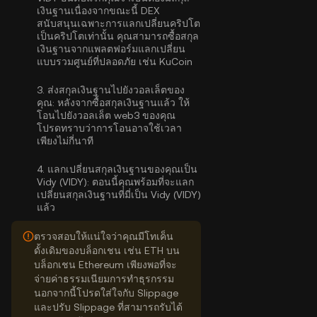
เงินฐานเนื่องจากขณะนี้ DEX
สนับสนุนเฉพาะการแลกเปลี่ยนคริปโต
เป็นคริปโตเท่านั้น คุณสามารถ
ซื้อสกุล
เงินฐาน
จากแพลตฟอร์มแลกเปลี่ยน
แบบรวมศูนย์ที่ปลอดภัย เช่น KuCoin
3.
ส่งสกุลเงินฐานไปยังวอลเล็ตของ
คุณ:
หลังจากซื้อสกุลเงินฐานแล้ว ให้
โอนไปยังวอลเล็ต web3 ของคุณ
โปรดทราบว่าการโอนอาจใช้เวลา
เพียงไม่กี่นาที
4.
แลกเปลี่ยนสกุลเงินฐานของคุณเป็น
Vidy (VIDY):
ตอนนี้คุณพร้อมที่จะแลก
เปลี่ยนสกุลเงินฐานที่มี่เป็น Vidy (VIDY)
แล้ว
ตรวจสอบให้แน่ใจว่าคุณมีโทเค็น
ดั้งเดิมของบล็อกเชน เช่น ETH บน
บล็อกเชน Ethereum เพียงพอที่จะ
จ่ายค่าธรรมเนียมการทำธุรกรรม
นอกจากนี้โปรดใส่ใจกับ Slippage
และปรับ Slippage ที่สามารถรับได้