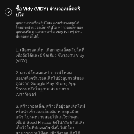
ซื้อ Vidy (VIDY) ผ่านวอลเล็ตคริ
2
ปโต
คุณสามารถซื้อคริปโตเคอเรนซีบางสกุลได้
โดยตรงผ่านวอลเล็ตคริปโต หากวอลเล็ตของ
คุณรองรับ คุณสามารถซื้อ Vidy (VIDY) ผ่าน
ขั้นตอนต่อไปนี้:
1.
เลือกวอลเล็ต:
เลือกวอลเล็ตคริปโตที่
เชื่อถือได้และมีชื่อเสียง ซึ่งรองรับ Vidy
(VIDY)
2.
ดาวน์โหลดแอป:
ดาวน์โหลด
แอปพลิเคชันวอลเล็ตไปยังอุปกรณ์ของ
คุณจาก Google Play Store, App
Store หรือในฐานะส่วนขยาย
เบราว์เซอร์
3.
สร้างวอลเล็ต:
สร้างที่อยู่วอลเล็ตใหม่
หรือนำเข้าวอลเล็ตเดิม หากคุณมีอยู่
แล้ว โปรดตรวจสอบให้แน่ใจว่าคุณ
เขียน Seed Phrase ลงในกระดาษและ
เก็บไว้ในที่ปลอดภัย ทั้งนี้ ไม่มีใคร
สามารถช่วยให้คุณเข้าถึงวอลเล็ตได้