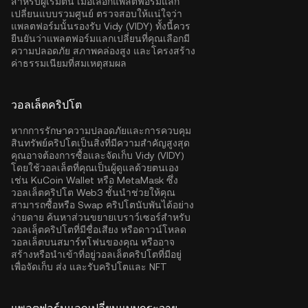
สำหรับผู้เริ่มต้น เมื่อเลือกแพลตฟอร์มแลก
เปลี่ยนแบบรวมศูนย์ ตรวจสอบให้แน่ใจว่า
แพลตฟอร์มนั้นรองรับ Vidy (VIDY) ทั้งนี้ควร
ยืนยันว่าแพลตฟอร์มแลกเปลี่ยนที่คุณเลือกมี
ความปลอดภัย สภาพคล่องสูง และโครงสร้าง
ค่าธรรมเนียมที่สมเหตุสมผล
วอลเล็ตคริปโต
หากการรักษาความปลอดภัยและการควบคุม
สินทรัพย์คริปโตเป็นสิ่งที่มีความสำคัญสูงสุด
คุณอาจต้องการซื้อและจัดเก็บ Vidy (VIDY)
โดยใช้วอลเล็ตที่คุณเป็นผู้ดูแลด้วยตนเอง
เช่น
KuCoin Wallet
หรือ MetaMask ซึ่ง
วอลเล็ตคริปโต Web3 ชั้นนำช่วยให้คุณ
สามารถซื้อหรือ Swap คริปโตนับพันได้อย่าง
ง่ายดาย ค้นหาส่วนขยายเบราว์เซอร์สำหรับ
วอลเลฺ็ตคริปโตที่มีชื่อเสียง หรือดาวน์โหลด
วอลเล็ตบนสมาร์ทโฟนของคุณ หรืออาจ
สร้างหรือนำเข้าที่อยู่วอลเล็ตคริปโตที่มีอยู่
เพื่อจัดเก็บ ส่ง และรับคริปโตและ NFT