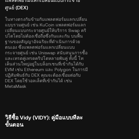
แพลตฟอร์มแลกเปลี่ยนแบบกระจาย
ศูนย์ (DEX)
ในทางตรงกันข้ามกับแพลตฟอร์มแลกเปลี่ยน
แบบรวมศูนย์ เช่น KuCoin แพลตฟอร์มแลก
เปลี่ยนแบบกระจายศูนย์ให้บริการ Swap คริ
ปโตโดยไม่ต้องเชื่อถือซึ่งกันและกัน บนพื้น
ฐานของสัญญาอัจฉริยะที่ดำเนินการด้วย
ตนเอง ซึ่งแพลตฟอร์มแลกเปลี่ยนแบบ
กระจายศูนย์ เช่น Uniswap สนับสนุนการซื้อ
และเทรดคู่เทรดคริปโตหลายพันคู่ ทั้งนี้ โท
เค็นส่วนใหญ่อยู่ในบล็อกเชนที่เข้ากันได้กับ
EVM เช่น
Ethereum
และ
Polygon
ในการมี
ปฏิสัมพันธ์กับ DEX คุณจะต้องเชื่อมต่อกับ
DEX โดยใช้วอลเล็ตที่เข้ากันได้ เช่น
MetaMask
วิธีซื้อ Vidy (VIDY): คู่มือแบบทีละ
ขั้นตอน