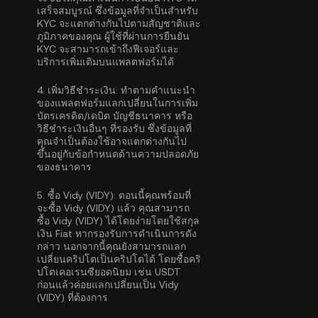
เสร็จสมบูรณ์ ซึ่งข้อมูลที่จำเป็นสำหรับ
KYC จะแตกต่างกันไปตามสัญชาติและ
ภูมิภาคของคุณ ผู้ใช้ที่ผ่านการยืนยัน
KYC จะสามารถเข้าถึงฟีเจอร์และ
บริการเพิ่มเติมบนแพลตฟอร์มได้
4.
เพิ่มวิธีชำระเงิน:
ทำตามคำแนะนำ
ของแพลตฟอร์มแลกเปลี่ยนในการเพิ่ม
บัตรเครดิต/เดบิต บัญชีธนาคาร หรือ
วิธีชำระเงินอื่นๆ ที่รองรับ ซึ่งข้อมูลที่
คุณจำเป็นต้องใช้อาจแตกต่างกันไป
ขึ้นอยู่กับข้อกำหนดด้านความปลอดภัย
ของธนาคาร
5.
ซื้อ Vidy (VIDY):
ตอนนี้คุณพร้อมที่
จะซื้อ Vidy (VIDY) แล้ว คุณสามารถ
ซื้อ Vidy (VIDY) ได้โดยง่ายโดยใช้สกุล
เงิน Fiat หากรองรับการดำเนินการดัง
กล่าว นอกจากนี้คุณยังสามารถแลก
เปลี่ยนคริปโตเป็นคริปโตได้ โดยซื้อคริ
ปโตเคอเรนซียอดนิยม เช่น
USDT
ก่อนแล้วค่อยแลกเปลี่ยนเป็น Vidy
(VIDY) ที่ต้องการ