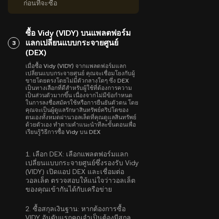
ก่อนที่จะซื้อ
ซื้อ Vidy (VIDY) บนแพลตฟอร์ม
แลกเปลี่ยนแบบกระจายศูนย์
3
(DEX)
เมื่อซื้อ Vidy (VIDY) จากแพลตฟอร์มแลก
เปลี่ยนแบบกระจายศูนย์ คุณจะเชื่อมโยงกับผู้
ขายโดยตรงโดยไม่มีตัวกลางใดๆ ซึ่ง DEX
เป็นทางเลือกที่ดีสำหรับผู้ใช้ที่ต้องการความ
เป็นส่วนตัวมากขึ้น เนื่องจากไม่มีข้อกำหนด
ในการลงชื่อสมัครใช้หรือการยืนยันตัวตน โดย
คุณจะเป็นผู้ดูแลรักษาสินทรัพย์คริปโตของ
ตนเองทั้งหมดผ่านวอลเล็ตที่คุณดูแลสินทรัพย์
ด้วยตัวเอง ทำตามคำแนะนำทีละขั้นตอนเพื่อ
เรียนรู้วิธีการซื้อ Vidy บน DEX
1.
เลือก DEX:
เลือกแพลตฟอร์มแลก
เปลี่ยนแบบกระจายศูนย์ซึ่งรองรับ Vidy
(VIDY) เปิดแอป DEX และเชื่อมต่อ
วอลเล็ต ตรวจสอบให้แน่ใจว่าวอลเล็ต
ของคุณเข้ากันได้กับเครือข่าย
2.
ซื้อสกุลเงินฐาน:
หากต้องการซื้อ
VIDY อันดับแรกคุณจำเป็นต้องมีสกุล