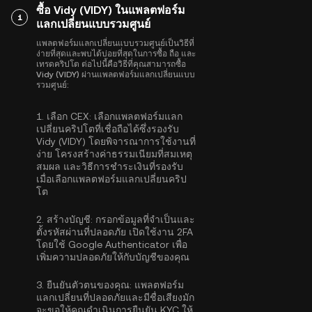
ซื้อ Vidy (VIDY) ในแพลตฟอร์ม
1
แลกเปลี่ยนแบบรวมศูนย์
แพลตฟอร์มแลกเปลี่ยนแบบรวมศูนย์เป็นวิธีที่
ง่ายที่สุดและพบได้บ่อยที่สุดในการซื้อ ถือ และ
เทรดคริปโต ต่อไปนี้คือวิธีที่คุณสามารถซื้อ
Vidy (VIDY) ผ่านแพลตฟอร์มแลกเปลี่ยนแบบ
รวมศูนย์:
1.
เลือก CEX:
เลือกแพลตฟอร์มแลก
เปลี่ยนคริปโตที่เชื่อถือได้ซึ่งรองรับ
Vidy (VIDY) โดยพิจารณาการใช้งานที่
ง่าย โครงสร้างค่าธรรมเนียมที่สมเหตุ
สมผล และวิธีการชำระเงินที่รองรับ
เมื่อเลือกแพลตฟอร์มแลกเปลี่ยนคริป
โต
2.
สร้างบัญชี:
กรอกข้อมูลที่จำเป็นและ
ตั้งรหัสผ่านที่ปลอดภัย เปิดใช้งาน
2FA
โดยใช้ Google Authenticator
เพื่อ
เพิ่มความปลอดภัยให้กับบัญชีของคุณ
3.
ยืนยันตัวตนของคุณ:
แพลตฟอร์ม
แลกเปลี่ยนที่ปลอดภัยและมีชื่อเสียงมัก
จะขอให้คุณดำเนิน
การยืนยัน KYC
ให้