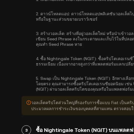
2.
ดาวน์โหลดแอป:
ดาวน์โหลดแอปพลิเคชันวอลเล็ตไปย
หรือในฐานะส่วนขยายเบราว์เซอร์
3.
สร้างวอลเล็ต:
สร้างที่อยู่วอลเล็ตใหม่ หรือนำเข้าวอ
เขียน Seed Phrase ลงในกระดาษและเก็บไว้ในที่ปลอดภัย
คุณทำ Seed Phrase หาย
4.
ซื้อ Nightingale Token (NGIT):
ซื้อคริปโตเคอเรนซีโ
ธรรมเนียม เนื่องจากอาจสูงกว่าที่แพลตฟอร์มแลกเปลี่ย
5.
Swap เป็น Nightingale Token (NGIT):
อีกทางเลือก
โดยตรง คุณสามารถซื้อคริปโตเคอเรนซียอดนิยม เช่น 
(NGIT) ผ่านวอลเล็ตคริปโตของคุณหรือในแพลตฟอร์มแ
วอลเล็ตคริปโตส่วนใหญ่ที่รองรับการซื้อแบบ Fiat เป็นคร
ประมวลผลการชำระเงินของบุคคลที่สามแทน ตรวจสอบให้แน
ซื้อ Nightingale Token (NGIT) บนแพลตฟ
3