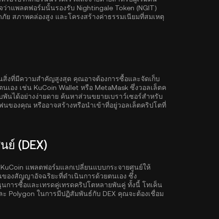
จว่าแพลตฟอร์มนั้นรองรับ Nightingale Token (NGIT)
อดภัย สภาพคล่องสูง และโครงสร้างค่าธรรมเนียมที่สมเหตุ
งที่มีความสำคัญสูงสุด คุณอาจต้องการซื้อและจัดเก็บ
ยตนเอง เช่น
KuCoin Wallet
หรือ MetaMask ซึ่งวอลเล็ตค
บพันได้อย่างง่ายดาย ค้นหาส่วนขยายเบราว์เซอร์สำหรับ
ฟนของคุณ หรืออาจสร้างหรือนำเข้าที่อยู่วอลเล็ตคริปโตที่
ย์ (DEX)
 KuCoin แพลตฟอร์มแลกเปลี่ยนแบบกระจายศูนย์ให้
านของสัญญาอัจฉริยะที่ดำเนินการด้วยตนเอง ซึ่ง
ารซื้อและเทรดคู่เทรดคริปโตหลายพันคู่ ทั้งนี้ โทเค็น
ละ
Polygon
ในการมีปฏิสัมพันธ์กับ DEX คุณจะต้องเชื่อม