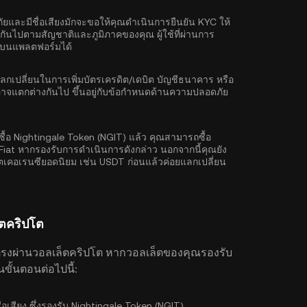
ยและมีชื่อเสียงมักจะขอให้คุณดำเนิน
การยืนยัน KYC
ให้
งกันไปตามสัญชาติและภูมิภาคของคุณ ผู้ใช้ที่ผ่านการ
ิมบนแพลตฟอร์มได้
ลี่ยนในการเพิ่มบัตรเครดิต/เดบิต บัญชีธนาคาร หรือ
งใช้อาจแตกต่างกันไป ขึ้นอยู่กับข้อกำหนดด้านความปลอดภัย
ซื้อ Nightingale Token (NGIT) แล้ว คุณสามารถซื้อ
 Fiat หากรองรับการดำเนินการดังกล่าว นอกจากนี้คุณยัง
โตเคอเรนซียอดนิยม เช่น
USDT
ก่อนแล้วค่อยแลกเปลี่ยน
็ตคริปโต
ตรงผ่านวอลเล็ตคริปโต หากวอลเล็ตของคุณรองรับ
ขั้นตอนต่อไปนี้:
ื่อเสียง ซึ่งรองรับ Nightingale Token (NGIT)