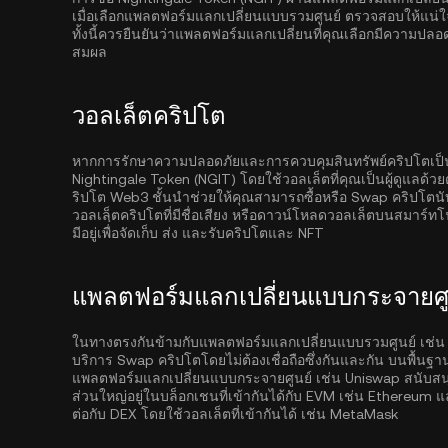
เมื่อเลือกแพลตฟอร์มแลกเปลี่ยนแบบรวมศูนย์ ตรวจสอบให้แน่ใ
ทั้งนี้ควรยืนยันว่าแพลตฟอร์มแลกเปลี่ยนที่คุณเลือกมีความปล
สมผล
วอลเล็ตคริปโต
หากการรักษาความปลอดภัยและการควบคุมสินทรัพย์คริปโตเป็นสิ่
Nightingale Token (NGIT) โดยใช้วอลเล็ตที่คุณเป็นผู้ดูแลด้ว
ริปโต Web3 ชั้นนำช่วยให้คุณสามารถซื้อหรือ Swap คริปโตนั
วอลเลฺ็ตคริปโตที่มีชื่อเสียง หรือดาวน์โหลดวอลเล็ตบนสมาร์ทโ
มีอยู่เพื่อจัดเก็บ ส่ง และรับคริปโตและ NFT
แพลตฟอร์มแลกเปลี่ยนแบบกระจายศูน
ในทางตรงกันข้ามกับแพลตฟอร์มแลกเปลี่ยนแบบรวมศูนย์ เช่น
บริการ Swap คริปโตโดยไม่ต้องเชื่อถือซึ่งกันและกัน บนพื้นฐ
แพลตฟอร์มแลกเปลี่ยนแบบกระจายศูนย์ เช่น Uniswap สนับสนุนก
ส่วนใหญ่อยู่ในบล็อกเชนที่เข้ากันได้กับ EVM เช่น
Ethereum
แ
ต่อกับ DEX โดยใช้วอลเล็ตที่เข้ากันได้ เช่น MetaMask