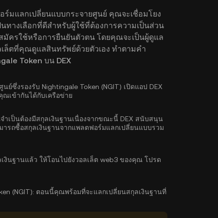
ฟอร์มแลกเปลี่ยนแบบกระจายศูนย์ คุณจะเชื่อมโยง
นทางเลือกที่ดีสำหรับผู้ใช้ที่ต้องการความเป็นส่วน
สมัครใช้หรือการยืนยันตัวตน โดยคุณจะเป็นผู้ดูแล
ล็ตที่คุณดูแลสินทรัพย์ด้วยตัวเอง ทำตามคำ
htingale Token บน DEX
ย์ซึ่งรองรับ Nightingale Token (NGIT) เปิดแอป DEX
ณเข้ากันได้กับเครือข่าย
จำเป็นต้องมีสกุลเงินฐานเนื่องจากขณะนี้ DEX สนับสนุน
ามารถ
ซื้อสกุลเงินฐาน
จากแพลตฟอร์มแลกเปลี่ยนแบบรวม
ุลเงินฐานแล้ว ให้โอนไปยังวอลเล็ต web3 ของคุณ โปรด
ken (NGIT):
ตอนนี้คุณพร้อมที่จะแลกเปลี่ยนสกุลเงินฐานที่