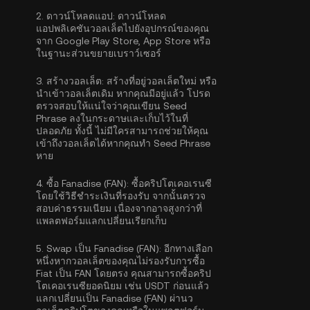
2.
ดาวน์โหลดแอป:
ดาวน์โหลด
แอปพลิเคชันวอลเล็ตไปยังอุปกรณ์ของคุณ
จาก Google Play Store, App Store หรือ
ในฐานะส่วนขยายเบราว์เซอร์
3.
สร้างวอลเล็ต:
สร้างที่อยู่วอลเล็ตใหม่ หรือ
นำเข้าวอลเล็ตเดิม หากคุณมีอยู่แล้ว โปรด
ตรวจสอบให้แน่ใจว่าคุณเขียน Seed
Phrase ลงในกระดาษและเก็บไว้ในที่
ปลอดภัย ทั้งนี้ ไม่มีใครสามารถช่วยให้คุณ
เข้าถึงวอลเล็ตได้หากคุณทำ Seed Phrase
หาย
4.
ซื้อ Fanadise (FAN):
ซื้อคริปโตเคอเรนซี
โดยใช้วิธีชำระเงินที่รองรับ จากนั้นตรวจ
สอบค่าธรรมเนียม เนื่องจากอาจสูงกว่าที่
แพลตฟอร์มแลกเปลี่ยนเรียกเก็บ
5.
Swap เป็น Fanadise (FAN):
อีกทางเลือก
หนึ่งหากวอลเล็ตของคุณไม่รองรับการซื้อ
Fiat เป็น FAN โดยตรง คุณสามารถซื้อคริป
โตเคอเรนซียอดนิยม เช่น USDT ก่อนแล้ว
แลกเปลี่ยนเป็น Fanadise (FAN) ผ่านว