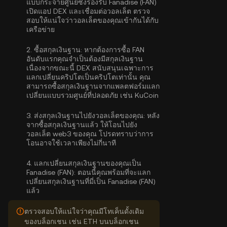
แบบกระจายศูนย์ซึ่งรองรับ Fanadise (FAN)
เปิดแอป DEX และเชื่อมต่อวอลเล็ต ตรวจ
สอบให้แน่ใจว่าวอลเล็ตของคุณเข้ากันได้กับ
เครือข่าย
2.
ซื้อสกุลเงินฐาน:
หากต้องการซื้อ FAN
อันดับแรกคุณจำเป็นต้องมีสกุลเงินฐาน
เนื่องจากขณะนี้ DEX สนับสนุนเฉพาะการ
แลกเปลี่ยนคริปโตเป็นคริปโตเท่านั้น คุณ
สามารถ
ซื้อสกุลเงินฐาน
จากแพลตฟอร์มแลก
เปลี่ยนแบบรวมศูนย์ที่ปลอดภัย เช่น KuCoin
3.
ส่งสกุลเงินฐานไปยังวอลเล็ตของคุณ:
หลัง
จากซื้อสกุลเงินฐานแล้ว ให้โอนไปยัง
วอลเล็ต web3 ของคุณ โปรดทราบว่าการ
โอนอาจใช้เวลาเพียงไม่กี่นาที
4.
แลกเปลี่ยนสกุลเงินฐานของคุณเป็น
Fanadise (FAN):
ตอนนี้คุณพร้อมที่จะแลก
เปลี่ยนสกุลเงินฐานที่มี่เป็น Fanadise (FAN)
แล้ว
ตรวจสอบให้แน่ใจว่าคุณมีโทเค็นดั้งเดิม
ของบล็อกเชน เช่น ETH บนบล็อกเชน