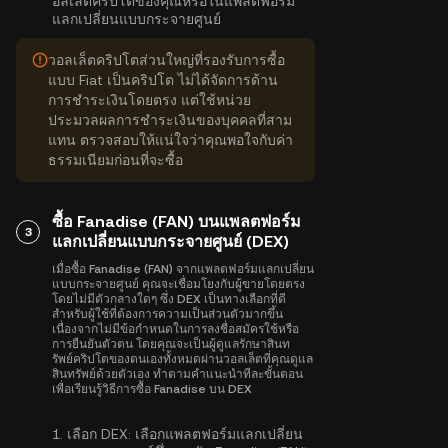
อลเล็ตคริปโตของคุณหรือในแพลตฟอร์ม
แลกเปลี่ยนแบบกระจายศูนย์
วอลเล็ตคริปโตส่วนใหญ่ที่รองรับการซื้อ
แบบ Fiat เป็นคริปโต ไม่ได้จัดการด้าน
การชำระเงินโดยตรง แต่ใช้หน่วย
ประมวลผลการชำระเงินของบุคคลที่สาม
แทน ตรวจสอบให้แน่ใจว่าคุณพอใจกับค่า
ธรรมเนียมก่อนที่จะซื้อ
ซื้อ Fanadise (FAN) บนแพลตฟอร์ม
3
แลกเปลี่ยนแบบกระจายศูนย์ (DEX)
เมื่อซื้อ Fanadise (FAN) จากแพลตฟอร์มแลกเปลี่ยน
แบบกระจายศูนย์ คุณจะเชื่อมโยงกับผู้ขายโดยตรง
โดยไม่มีตัวกลางใดๆ ซึ่ง DEX เป็นทางเลือกที่ดี
สำหรับผู้ใช้ที่ต้องการความเป็นส่วนตัวมากขึ้น
เนื่องจากไม่มีข้อกำหนดในการลงชื่อสมัครใช้หรือ
การยืนยันตัวตน โดยคุณจะเป็นผู้ดูแลรักษาสินท
รัพย์คริปโตของตนเองทั้งหมดผ่านวอลเล็ตที่คุณดูแล
สินทรัพย์ด้วยตัวเอง ทำตามคำแนะนำทีละขั้นตอน
เพื่อเรียนรู้วิธีการซื้อ Fanadise บน DEX
1.
เลือก DEX:
เลือกแพลตฟอร์มแลกเปลี่ยน