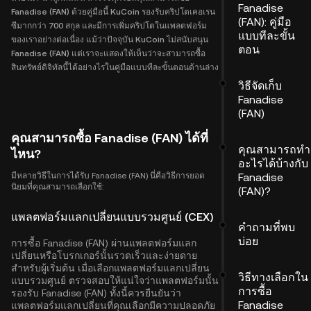
Fanadise
Fanadise (FAN) ด้วยคู่มือนี้ KuCoin รองรับคริปโตเคอเรน
(FAN): คู่มือ
ซีมากกว่า 700 สกุล และมีการเพิ่มคริปโตในแพลตฟอร์ม
แบบทีละขั้น
ของเราอย่างต่อเนื่อง แม้ว่าปัจจุบัน KuCoin ไม่สนับสนุน
ตอน
Fanadise (FAN) แต่เราจะแสดงให้เห็นว่าจะสามารถซื้อ
สินทรัพย์ดิจิทัลนี้ได้อย่างไรในคู่มือแบบทีละขั้นตอนด้านล่าง
วิธีจัดเก็บ
Fanadise
(FAN)
คุณสามารถซื้อ Fanadise (FAN) ได้ที่
คุณสามารถทำ
ไหน?
อะไรได้บ้างกับ
มีหลายวิธีในการได้รับ Fanadise (FAN) นี่คือวิธีการยอด
Fanadise
นิยมที่คุณสามารถเลือกใช้:
(FAN)?
แพลตฟอร์มแลกเปลี่ยนแบบรวมศูนย์ (CEX)
คำถามที่พบ
บ่อย
การซื้อ Fanadise (FAN) ผ่านแพลตฟอร์มแลก
เปลี่ยนหรือโบรกเกอร์นั้นรวดเร็วและง่ายดาย
สำหรับผู้เริ่มต้น เมื่อเลือกแพลตฟอร์มแลกเปลี่ยน
วิธีทางเลือกใน
แบบรวมศูนย์ ตรวจสอบให้แน่ใจว่าแพลตฟอร์มนั้น
การซื้อ
รองรับ Fanadise (FAN) ทั้งนี้ควรยืนยันว่า
Fanadise
แพลตฟอร์มแลกเปลี่ยนที่คุณเลือกมีความปลอดภัย