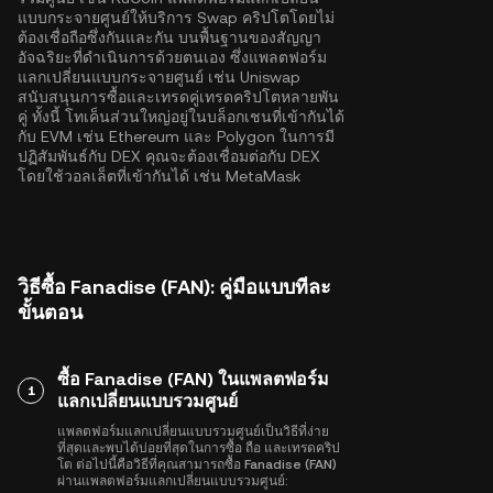
แบบกระจายศูนย์ให้บริการ Swap คริปโตโดยไม่
ต้องเชื่อถือซึ่งกันและกัน บนพื้นฐานของสัญญา
อัจฉริยะที่ดำเนินการด้วยตนเอง ซึ่งแพลตฟอร์ม
แลกเปลี่ยนแบบกระจายศูนย์ เช่น Uniswap
สนับสนุนการซื้อและเทรดคู่เทรดคริปโตหลายพัน
คู่ ทั้งนี้ โทเค็นส่วนใหญ่อยู่ในบล็อกเชนที่เข้ากันได้
กับ EVM เช่น
Ethereum
และ
Polygon
ในการมี
ปฏิสัมพันธ์กับ DEX คุณจะต้องเชื่อมต่อกับ DEX
โดยใช้วอลเล็ตที่เข้ากันได้ เช่น MetaMask
วิธีซื้อ Fanadise (FAN): คู่มือแบบทีละ
ขั้นตอน
ซื้อ Fanadise (FAN) ในแพลตฟอร์ม
1
แลกเปลี่ยนแบบรวมศูนย์
แพลตฟอร์มแลกเปลี่ยนแบบรวมศูนย์เป็นวิธีที่ง่าย
ที่สุดและพบได้บ่อยที่สุดในการซื้อ ถือ และเทรดคริป
โต ต่อไปนี้คือวิธีที่คุณสามารถซื้อ Fanadise (FAN)
ผ่านแพลตฟอร์มแลกเปลี่ยนแบบรวมศูนย์: