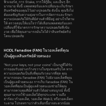
ฟิวเจอร์ส, การ Stake, การให้กู้ยืม, และอื่นๆ อีก
มากมาย ทั้งนี้ แพลตฟอร์มแลกเปลี่ยนจะเก็บรักษา
สินทรัพย์ของคุณไว้อย่างปลอดภัย ดังนั้น คุณจึงไม่
ต้องเผชิญกับความยุ่งยากในการจัดการและรักษา
ความปลอดภัยให้กับคีย์ส่วนตัวที่มีอยู่ อย่างไรก็ตาม
ให้ ตรวจสอบให้แน่ใจว่าได้เลือกแพลตฟอร์มแลก
เปลี่ยนที่ใช้มาตรการรักษาความปลอดภัยที่เข้ม
งวด เพื่อให้คุณสามารถมั่นใจได้ว่าสินทรัพย์คริป
โตจะปลอดภัย
HODL Fanadise (FAN) ในวอลเล็ตที่คุณ
เป็นผู้ดูแลสินทรัพย์ด้วยตนเอง
"Not your keys, not your coins" เป็นกฎที่ได้รับ
การยอมรับอย่างกว้างขวางในชุมชนคริปโต หาก
ความปลอดภัยเป็นสิ่งที่คุณกังวลมากที่สุด คุณ
สามารถถอน Fanadise (FAN) ไปยังวอลเล็ตที่คุณ
เป็นผู้ดูแลด้วยตนเอง การเก็บ Fanadise (FAN) ใน
วอลเล็ตที่คุณเป็นผู้ดูแลด้วยตนเองช่วยให้คุณ
สามารถควบคุมคีย์ส่วนตัวได้อย่างสมบูรณ์ ทั้งนี้
คุณสามารถใช้วอลเล็ตได้ทุกประเภท รวมถึง
ฮาร์ดแวร์วอลเล็ต, วอลเล็ต Web3, หรือวอลเล็ตก
ระดาษ โปรดทราบว่าตัวเลือกนี้อาจสะดวกน้อย