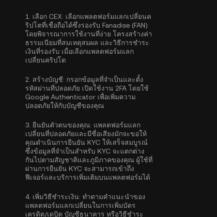
1.
เลือก CEX:
เลือกแพลตฟอร์มแลกเปลี่ยนค
ริปโตที่เชื่อถือได้ซึ่งรองรับ Fanadise (FAN)
โดยพิจารณาการใช้งานที่ง่าย โครงสร้างค่า
ธรรมเนียมที่สมเหตุสมผล และวิธีการชำระ
เงินที่รองรับ เมื่อเลือกแพลตฟอร์มแลก
เปลี่ยนคริปโต
2.
สร้างบัญชี:
กรอกข้อมูลที่จำเป็นและตั้ง
รหัสผ่านที่ปลอดภัย เปิดใช้งาน
2FA โดยใช้
Google Authenticator
เพื่อเพิ่มความ
ปลอดภัยให้กับบัญชีของคุณ
3.
ยืนยันตัวตนของคุณ:
แพลตฟอร์มแลก
เปลี่ยนที่ปลอดภัยและมีชื่อเสียงมักจะขอให้
คุณดำเนิน
การยืนยัน KYC
ให้เสร็จสมบูรณ์
ซึ่งข้อมูลที่จำเป็นสำหรับ KYC จะแตกต่าง
กันไปตามสัญชาติและภูมิภาคของคุณ ผู้ใช้ที่
ผ่านการยืนยัน KYC จะสามารถเข้าถึง
ฟีเจอร์และบริการเพิ่มเติมบนแพลตฟอร์มได้
4.
เพิ่มวิธีชำระเงิน:
ทำตามคำแนะนำของ
แพลตฟอร์มแลกเปลี่ยนในการเพิ่มบัตร
เครดิต/เดบิต บัญชีธนาคาร หรือวิธีชำระ