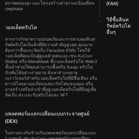
สภาพคล่องสูง และโครงสร้างค่าธรรมเนียมที่สม
(FAN)
เหตุสมผล
วิธีซื้อสินท
รัพย์คริปโต
วอลเล็ตคริปโต
อื่นๆ
หากการรักษาความปลอดภัยและการควบคุมสินท
รัพย์คริปโตเป็นสิ่งที่มีความสำคัญสูงสุด คุณอาจ
ต้องการซื้อและจัดเก็บ Fanadise (FAN) โดยใช้
วอลเล็ตที่คุณเป็นผู้ดูแลด้วยตนเอง เช่น
KuCoin
Wallet
หรือ MetaMask ซึ่งวอลเล็ตคริปโต Web3
ชั้นนำช่วยให้คุณสามารถซื้อหรือ Swap คริปโต
นับพันได้อย่างง่ายดาย ค้นหาส่วนขยาย
เบราว์เซอร์สำหรับวอลเลฺ็ตคริปโตที่มีชื่อเสียง หรือ
ดาวน์โหลดวอลเล็ตบนสมาร์ทโฟนของคุณ หรือ
อาจสร้างหรือนำเข้าที่อยู่วอลเล็ตคริปโตที่มีอยู่เพื่อ
จัดเก็บ ส่ง และรับคริปโตและ NFT
แพลตฟอร์มแลกเปลี่ยนแบบกระจายศูนย์
(DEX)
ในทางตรงกันข้ามกับแพลตฟอร์มแลกเปลี่ยนแบบ
รวมศูนย์ เช่น KuCoin แพลตฟอร์มแลกเปลี่ยน