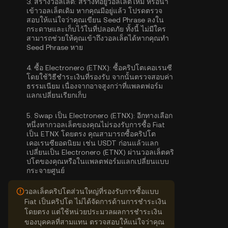
3.
สร้างวอลเล็ต:
สร้างที่อยู่วอลเล็ตใหม่ หรือนำ
เข้าวอลเล็ตเดิม หากคุณมีอยู่แล้ว โปรดตรวจ
สอบให้แน่ใจว่าคุณเขียน Seed Phrase ลงใน
กระดาษและเก็บไว้ในที่ปลอดภัย ทั้งนี้ ไม่มีใคร
สามารถช่วยให้คุณเข้าถึงวอลเล็ตได้หากคุณทำ
Seed Phrase หาย
4.
ซื้อ Electronero (ETNX):
ซื้อคริปโตเคอเรนซี
โดยใช้วิธีชำระเงินที่รองรับ จากนั้นตรวจสอบค่า
ธรรมเนียม เนื่องจากอาจสูงกว่าที่แพลตฟอร์ม
แลกเปลี่ยนเรียกเก็บ
5.
Swap เป็น Electronero (ETNX):
อีกทางเลือก
หนึ่งหากวอลเล็ตของคุณไม่รองรับการซื้อ Fiat
เป็น ETNX โดยตรง คุณสามารถซื้อคริปโต
เคอเรนซียอดนิยม เช่น USDT ก่อนแล้วแลก
เปลี่ยนเป็น Electronero (ETNX) ผ่านวอลเล็ตคริ
ปโตของคุณหรือในแพลตฟอร์มแลกเปลี่ยนแบบ
กระจายศูนย์
วอลเล็ตคริปโตส่วนใหญ่ที่รองรับการซื้อแบบ
Fiat เป็นคริปโต ไม่ได้จัดการด้านการชำระเงิน
โดยตรง แต่ใช้หน่วยประมวลผลการชำระเงิน
ของบุคคลที่สามแทน ตรวจสอบให้แน่ใจว่าคุณ