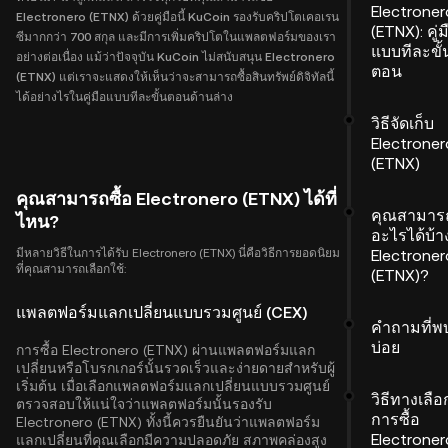
Electroner
Electronero (ETNX) ด้วยคู่มือนี้ KuCoin รองรับคริปโตเคอเรน
(ETNX): คู่ม
ซีมากกว่า 700 สกุล และมีการเพิ่มคริปโตในแพลตฟอร์มของเรา
แบบทีละขั้
อย่างต่อเนื่อง แม้ว่าปัจจุบัน KuCoin ไม่สนับสนุน Electronero
ตอน
(ETNX) แต่เราจะแสดงให้เห็นว่าจะสามารถซื้อสินทรัพย์ดิจิทัลนี้
ได้อย่างไรในคู่มือแบบทีละขั้นตอนด้านล่าง
วิธีจัดเก็บ
Electroner
(ETNX)
คุณสามารถซื้อ Electronero (ETNX) ได้ที่
คุณสามาร
ไหน?
อะไรได้บ้า
มีหลายวิธีในการได้รับ Electronero (ETNX) นี่คือวิธีการยอดนิยม
Electroner
ที่คุณสามารถเลือกใช้:
(ETNX)?
แพลตฟอร์มแลกเปลี่ยนแบบรวมศูนย์ (CEX)
คำถามที่พ
บ่อย
การซื้อ Electronero (ETNX) ผ่านแพลตฟอร์มแลก
เปลี่ยนหรือโบรกเกอร์นั้นรวดเร็วและง่ายดายสำหรับผู้
เริ่มต้น เมื่อเลือกแพลตฟอร์มแลกเปลี่ยนแบบรวมศูนย์
วิธีทางเลื
ตรวจสอบให้แน่ใจว่าแพลตฟอร์มนั้นรองรับ
การซื้อ
Electronero (ETNX) ทั้งนี้ควรยืนยันว่าแพลตฟอร์ม
Electroner
แลกเปลี่ยนที่คุณเลือกมีความปลอดภัย สภาพคล่องสูง