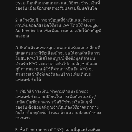
ธรรมเนียมที่สมเหตุสมผล และวิธีการชำระเงินที่
รองรับ เมื่อเลือกแพลตฟอร์มแลกเปลี่ยนคริปโต
2.
สร้างบัญชี:
กรอกข้อมูลที่จำเป็นและตั้งรหัส
ผ่านที่ปลอดภัย เปิดใช้งาน
2FA โดยใช้ Google
Authenticator
เพื่อเพิ่มความปลอดภัยให้กับบัญชี
ของคุณ
3.
ยืนยันตัวตนของคุณ:
แพลตฟอร์มแลกเปลี่ยนที่
ปลอดภัยและมีชื่อเสียงมักจะขอให้คุณดำเนิน
การ
ยืนยัน KYC
ให้เสร็จสมบูรณ์ ซึ่งข้อมูลที่จำเป็น
สำหรับ KYC จะแตกต่างกันไปตามสัญชาติและ
ภูมิภาคของคุณ ผู้ใช้ที่ผ่านการยืนยัน KYC จะ
สามารถเข้าถึงฟีเจอร์และบริการเพิ่มเติมบน
แพลตฟอร์มได้
4.
เพิ่มวิธีชำระเงิน:
ทำตามคำแนะนำของ
แพลตฟอร์มแลกเปลี่ยนในการเพิ่มบัตรเครดิต/
เดบิต บัญชีธนาคาร หรือวิธีชำระเงินอื่นๆ ที่
รองรับ ซึ่งข้อมูลที่คุณจำเป็นต้องใช้อาจแตกต่าง
กันไป ขึ้นอยู่กับข้อกำหนดด้านความปลอดภัยของ
ธนาคาร
5.
ซื้อ Electronero (ETNX):
ตอนนี้คุณพร้อมที่จะ