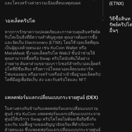
และโครงสร้างค่าธรรมเนียมที่สมเหตุสมผล
(ETNX)
วิธีซื้อสินท
วอลเล็ตคริปโต
รัพย์คริปโ
อื่นๆ
หากการรักษาความปลอดภัยและการควบคุมสินทรัพย์ค
ริปโตเป็นสิ่งที่มีความสำคัญสูงสุด คุณอาจต้องการซื้อ
และจัดเก็บ Electronero (ETNX) โดยใช้วอลเล็ตที่คุณ
เป็นผู้ดูแลด้วยตนเอง เช่น
KuCoin Wallet
หรือ
MetaMask ซึ่งวอลเล็ตคริปโต Web3 ชั้นนำช่วยให้
คุณสามารถซื้อหรือ Swap คริปโตนับพันได้อย่าง
ง่ายดาย ค้นหาส่วนขยายเบราว์เซอร์สำหรับวอลเลฺ็ตคริ
ปโตที่มีชื่อเสียง หรือดาวน์โหลดวอลเล็ตบนสมาร์ท
โฟนของคุณ หรืออาจสร้างหรือนำเข้าที่อยู่วอลเล็ตคริป
โตที่มีอยู่เพื่อจัดเก็บ ส่ง และรับคริปโตและ NFT
แพลตฟอร์มแลกเปลี่ยนแบบกระจายศูนย์ (DEX)
ในทางตรงกันข้ามกับแพลตฟอร์มแลกเปลี่ยนแบบรวม
ศูนย์ เช่น KuCoin แพลตฟอร์มแลกเปลี่ยนแบบกระจาย
ศูนย์ให้บริการ Swap คริปโตโดยไม่ต้องเชื่อถือซึ่งกัน
และกัน บนพื้นฐานของสัญญาอัจฉริยะที่ดำเนินการ
ด้วยตนเอง ซึ่งแพลตฟอร์มแลกเปลี่ยนแบบกระจายศูนย์