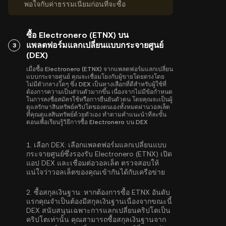
พอใจกับค่าธรรมเนียมก่อนที่จะซื้อ
ซื้อ Electronero (ETNX) บน
แพลตฟอร์มแลกเปลี่ยนแบบกระจายศูนย์
3
(DEX)
เมื่อซื้อ Electronero (ETNX) จากแพลตฟอร์มแลกเปลี่ยน
แบบกระจายศูนย์ คุณจะเชื่อมโยงกับผู้ขายโดยตรงโดย
ไม่มีตัวกลางใดๆ ซึ่ง DEX เป็นทางเลือกที่ดีสำหรับผู้ใช้ที่
ต้องการความเป็นส่วนตัวมากขึ้น เนื่องจากไม่มีข้อกำหนด
ในการลงชื่อสมัครใช้หรือการยืนยันตัวตน โดยคุณจะเป็นผู้
ดูแลรักษาสินทรัพย์คริปโตของตนเองทั้งหมดผ่านวอลเล็ต
ที่คุณดูแลสินทรัพย์ด้วยตัวเอง ทำตามคำแนะนำทีละขั้น
ตอนเพื่อเรียนรู้วิธีการซื้อ Electronero บน DEX
1.
เลือก DEX:
เลือกแพลตฟอร์มแลกเปลี่ยนแบบ
กระจายศูนย์ซึ่งรองรับ Electronero (ETNX) เปิด
แอป DEX และเชื่อมต่อวอลเล็ต ตรวจสอบให้
แน่ใจว่าวอลเล็ตของคุณเข้ากันได้กับเครือข่าย
2.
ซื้อสกุลเงินฐาน:
หากต้องการซื้อ ETNX อันดับ
แรกคุณจำเป็นต้องมีสกุลเงินฐานเนื่องจากขณะนี้
DEX สนับสนุนเฉพาะการแลกเปลี่ยนคริปโตเป็น
คริปโตเท่านั้น คุณสามารถ
ซื้อสกุลเงินฐาน
จาก