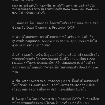
คุณสามารถซื้อคริปโตเคอเรนซีบางสกุลได้โดยตรงผ่านวอลเล็ตคริปโต
หากวอลเล็ตของคุณรองรับ คุณสามารถซื้อ Data Ownership Protocol
(DOP) ผ่านขั้นตอนต่อไปนี้:
1.
เลือกวอลเล็ต:
เลือกวอลเล็ตคริปโตที่เชื่อถือได้และมีชื่อเสียง
ซึ่งรองรับ Data Ownership Protocol (DOP)
2.
ดาวน์โหลดแอป:
ดาวน์โหลดแอปพลิเคชันวอลเล็ตไปยัง
อุปกรณ์ของคุณจาก Google Play Store, App Store หรือใน
ฐานะส่วนขยายเบราว์เซอร์
3.
สร้างวอลเล็ต:
สร้างที่อยู่วอลเล็ตใหม่ หรือนำเข้าวอลเล็ตเดิม
หากคุณมีอยู่แล้ว โปรดตรวจสอบให้แน่ใจว่าคุณเขียน Seed
Phrase ลงในกระดาษและเก็บไว้ในที่ปลอดภัย ทั้งนี้ ไม่มีใคร
สามารถช่วยให้คุณเข้าถึงวอลเล็ตได้หากคุณทำ Seed Phrase
หาย
4.
ซื้อ Data Ownership Protocol (DOP):
ซื้อคริปโตเคอเรนซี
โดยใช้วิธีชำระเงินที่รองรับ จากนั้นตรวจสอบค่าธรรมเนียม
เนื่องจากอาจสูงกว่าที่แพลตฟอร์มแลกเปลี่ยนเรียกเก็บ
5.
Swap เป็น Data Ownership Protocol (DOP):
อีกทางเลือก
หนึ่งหากวอลเล็ตของคุณไม่รองรับการซื้อ Fiat เป็น DOP