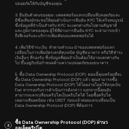
ปลอดภัยให้กับบัญชีของคุณ
3.
ยืนยันตัวตนของคุณ:
แพลตฟอร์มแลกเปลี่ยนที่ปลอดภัยและ
มีชื่อเสียงมักจะขอให้คุณดำเนิน
การยืนยัน KYC
ให้เสร็จสมบูรณ์
ซึ่งข้อมูลที่จำเป็นสำหรับ KYC จะแตกต่างกันไปตามสัญชาติ
และภูมิภาคของคุณ ผู้ใช้ที่ผ่านการยืนยัน KYC จะสามารถเข้า
ถึงฟีเจอร์และบริการเพิ่มเติมบนแพลตฟอร์มได้
4.
เพิ่มวิธีชำระเงิน:
ทำตามคำแนะนำของแพลตฟอร์มแลก
เปลี่ยนในการเพิ่มบัตรเครดิต/เดบิต บัญชีธนาคาร หรือวิธีชำระ
เงินอื่นๆ ที่รองรับ ซึ่งข้อมูลที่คุณจำเป็นต้องใช้อาจแตกต่างกัน
ไป ขึ้นอยู่กับข้อกำหนดด้านความปลอดภัยของธนาคาร
5.
ซื้อ Data Ownership Protocol (DOP):
ตอนนี้คุณพร้อมที่จะ
ซื้อ Data Ownership Protocol (DOP) แล้ว คุณสามารถซื้อ
Data Ownership Protocol (DOP) ได้โดยง่ายโดยใช้สกุลเงิน
Fiat หากรองรับการดำเนินการดังกล่าว นอกจากนี้คุณยัง
สามารถแลกเปลี่ยนคริปโตเป็นคริปโตได้ โดยซื้อคริปโต
เคอเรนซียอดนิยม เช่น
USDT
ก่อนแล้วค่อยแลกเปลี่ยนเป็น
Data Ownership Protocol (DOP) ที่ต้องการ
ซื้อ Data Ownership Protocol (DOP) ผ่านว
2
อลเล็ตคริปโต