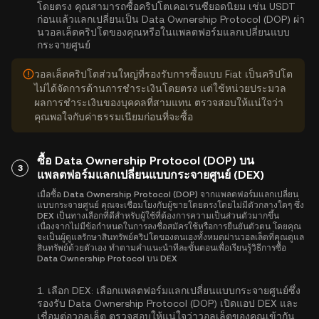
โดยตรง คุณสามารถซื้อคริปโตเคอเรนซียอดนิยม เช่น USDT
ก่อนแล้วแลกเปลี่ยนเป็น Data Ownership Protocol (DOP) ผ่า
นวอลเล็ตคริปโตของคุณหรือในแพลตฟอร์มแลกเปลี่ยนแบบ
กระจายศูนย์
วอลเล็ตคริปโตส่วนใหญ่ที่รองรับการซื้อแบบ Fiat เป็นคริปโต
ไม่ได้จัดการด้านการชำระเงินโดยตรง แต่ใช้หน่วยประมวล
ผลการชำระเงินของบุคคลที่สามแทน ตรวจสอบให้แน่ใจว่า
คุณพอใจกับค่าธรรมเนียมก่อนที่จะซื้อ
ซื้อ Data Ownership Protocol (DOP) บน
3
แพลตฟอร์มแลกเปลี่ยนแบบกระจายศูนย์ (DEX)
เมื่อซื้อ Data Ownership Protocol (DOP) จากแพลตฟอร์มแลกเปลี่ยน
แบบกระจายศูนย์ คุณจะเชื่อมโยงกับผู้ขายโดยตรงโดยไม่มีตัวกลางใดๆ ซึ่ง
DEX เป็นทางเลือกที่ดีสำหรับผู้ใช้ที่ต้องการความเป็นส่วนตัวมากขึ้น
เนื่องจากไม่มีข้อกำหนดในการลงชื่อสมัครใช้หรือการยืนยันตัวตน โดยคุณ
จะเป็นผู้ดูแลรักษาสินทรัพย์คริปโตของตนเองทั้งหมดผ่านวอลเล็ตที่คุณดูแล
สินทรัพย์ด้วยตัวเอง ทำตามคำแนะนำทีละขั้นตอนเพื่อเรียนรู้วิธีการซื้อ
Data Ownership Protocol บน DEX
1.
เลือก DEX:
เลือกแพลตฟอร์มแลกเปลี่ยนแบบกระจายศูนย์ซึ่ง
รองรับ Data Ownership Protocol (DOP) เปิดแอป DEX และ
เชื่อมต่อวอลเล็ต ตรวจสอบให้แน่ใจว่าวอลเล็ตของคุณเข้ากัน