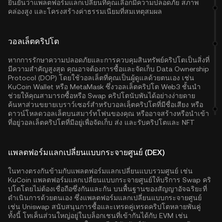
ยืนยันว่าแพลตฟอร์มแลกเปลี่ยนที่คุณเลือกมีความปลอดภัย สภาพ
คล่องสูง และโครงสร้างค่าธรรมเนียมที่สมเหตุสมผล
วอลเล็ตคริปโต
หากการรักษาความปลอดภัยและการควบคุมสินทรัพย์คริปโตเป็นสิ่งที่
มีความสำคัญสูงสุด คุณอาจต้องการซื้อและจัดเก็บ Data Ownership
Protocol (DOP) โดยใช้วอลเล็ตที่คุณเป็นผู้ดูแลด้วยตนเอง เช่น
KuCoin Wallet
หรือ MetaMask ซึ่งวอลเล็ตคริปโต Web3 ชั้นนำ
ช่วยให้คุณสามารถซื้อหรือ Swap คริปโตนับพันได้อย่างง่ายดาย
ค้นหาส่วนขยายเบราว์เซอร์สำหรับวอลเลฺ็ตคริปโตที่มีชื่อเสียง หรือ
ดาวน์โหลดวอลเล็ตบนสมาร์ทโฟนของคุณ หรืออาจสร้างหรือนำเข้า
ที่อยู่วอลเล็ตคริปโตที่มีอยู่เพื่อจัดเก็บ ส่ง และรับคริปโตและ NFT
แพลตฟอร์มแลกเปลี่ยนแบบกระจายศูนย์ (DEX)
ในทางตรงกันข้ามกับแพลตฟอร์มแลกเปลี่ยนแบบรวมศูนย์ เช่น
KuCoin แพลตฟอร์มแลกเปลี่ยนแบบกระจายศูนย์ให้บริการ Swap คริ
ปโตโดยไม่ต้องเชื่อถือซึ่งกันและกัน บนพื้นฐานของสัญญาอัจฉริยะที่
ดำเนินการด้วยตนเอง ซึ่งแพลตฟอร์มแลกเปลี่ยนแบบกระจายศูนย์
เช่น Uniswap สนับสนุนการซื้อและเทรดคู่เทรดคริปโตหลายพันคู่
ทั้งนี้ โทเค็นส่วนใหญ่อยู่ในบล็อกเชนที่เข้ากันได้กับ EVM เช่น