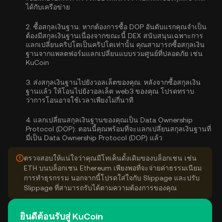
ได้กับเครือข่าย
2.
ซื้อสกุลเงินฐาน:
หากต้องการซื้อ DOP อันดับแรกคุณจำเป็น
ต้องมีสกุลเงินฐานเนื่องจากขณะนี้ DEX สนับสนุนเฉพาะการ
แลกเปลี่ยนคริปโตเป็นคริปโตเท่านั้น คุณสามารถ
ซื้อสกุลเงิน
ฐาน
จากแพลตฟอร์มแลกเปลี่ยนแบบรวมศูนย์ที่ปลอดภัย เช่น
KuCoin
3.
ส่งสกุลเงินฐานไปยังวอลเล็ตของคุณ:
หลังจากซื้อสกุลเงิน
ฐานแล้ว ให้โอนไปยังวอลเล็ต web3 ของคุณ โปรดทราบ
ว่าการโอนอาจใช้เวลาเพียงไม่กี่นาที
4.
แลกเปลี่ยนสกุลเงินฐานของคุณเป็น Data Ownership
Protocol (DOP):
ตอนนี้คุณพร้อมที่จะแลกเปลี่ยนสกุลเงินฐานที่
มี่เป็น Data Ownership Protocol (DOP) แล้ว
ตรวจสอบให้แน่ใจว่าคุณมีโทเค็นดั้งเดิมของบล็อกเชน เช่น
ETH บนบล็อกเชน Ethereum เพียงพอที่จะจ่ายค่าธรรมเนียม
การทำธุรกรรม นอกจากนี้โปรดใส่ใจกับ Slippage และปรับ
Slippage ที่สามารถรับได้ตามความต้องการของคุณ
ยินดีต้อนรับสู่ KuCoin