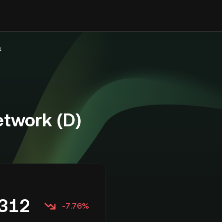
k
etwork (D)
312
-7.76%