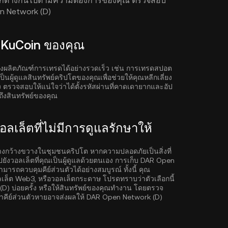
 จะแตกต่างกันไปตามความต้องการของคุณ ตรวจสอบ
pen Network (D)
ี KuCoin ของคุณ
ึงผลิตภัณฑ์การเทรดได้อย่างรวดเร็ว เช่น การเทรดสปอต
ป็นผู้ดูแลสินทรัพย์คริปโตของคุณเพื่อช่วยให้คุณหลีกเลี่ยง
 ตรวจสอบให้แน่ใจว่าได้ตั้งรหัสผ่านที่คาดเดายากและอัป
าถึงสินทรัพย์ของคุณ
เล็ตที่ไม่มีการดูแลรักษาให้
ย่างกว้างขวางในชุมชนคริปโต หากความปลอดภัยเป็นสิ่งที่
ังวอลเล็ตที่คุณเป็นผู้ดูแลด้วยตนเอง การเก็บ DAR Open
มารถควบคุมคีย์ส่วนตัวได้อย่างสมบูรณ์ ทั้งนี้ คุณ
ลเล็ต Web3, หรือวอลเล็ตกระดาษ โปรดทราบว่าตัวเลือกนี้
) บ่อยครั้ง หรือให้สินทรัพย์ของคุณทำงาน โดยตรวจ
ารทำคีย์ส่วนตัวหายอาจส่งผลให้ DAR Open Network (D)