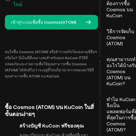
ต้องการซื้อ
ไทม์
Cosmos บน
KuCoin
เข้าสู่ระบบเพื่อซื้อ Cosmos(ATOM)
วิธีการจัดเก็บ
Cosmos
(ATOM)
สนใจซื้อ Cosmos (ATOM) หรือสำรวจคริปโตเคอเรนซีอื่นๆ
หรือไม่? นี่เป็นที่ที่เหมาะสมสำหรับคุณ! KuCoin มีวิธีที่
คุณสามารถท
ปลอดภัยและง่ายดายเพื่อให้คุณสามารถซื้อ Cosmos
อะไรได้บ้างกั
(ATOM) ได้ทันทีไม่ว่าจะอยู่ที่ไหนก็ตาม! ตรวจสอบทุกวิธีที่
Cosmos
คุณสามารถซื้อ ATOM บน KuCoin
(ATOM) บน
KuCoin?
ทำไม KuCoin
จึงเป็น
ซื้อ Cosmos (ATOM) บน KuCoin ในสี่
แพลตฟอร์มที่ด
ขั้นตอนง่ายๆ
ที่สุดในการซื้
Cosmos
สร้างบัญชี KuCoin ฟรีของคุณ
(ATOM)?
ลงทะเบียนบน KuCoin ด้วยที่อยู่อีเมล/