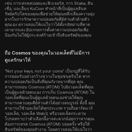
เช่น การเทรดสปอตและฟิวเจอร์ส, การ Stake, สิน
เชื่อ, และอื่นๆ KuCoin ทำหน้าที่เป็นผู้ดูแลสินท
รัพย์คริปโตของคุณเพื่อช่วยให้คุณหลีกเลี่ยงความยุ่ง
ยากในการรักษาความปลอดภัยคีย์ส่วนตัวด้วยตัว
คุณเอง ตรวจสอบให้แน่ใจว่าได้ตั้งรหัสผ่านที่คาด
เดายากและอัปเกรดการตั้งค่าความปลอดภัยเพื่อ
ป้องกันไม่ให้ผู้ประสงค์ร้ายเข้าถึงสินทรัพย์ของคุณ
ถือ Cosmos ของคุณในวอลเล็ตที่ไม่มีการ
ดูแลรักษาให้
"Not your keys, not your coins" เป็นกฎที่ได้รับ
การยอมรับอย่างกว้างขวางในชุมชนคริปโต หาก
ความปลอดภัยเป็นสิ่งที่คุณกังวลมากที่สุด คุณ
สามารถถอน Cosmos (ATOM) ไปยังวอลเล็ตที่คุณ
เป็นผู้ดูแลด้วยตนเอง การเก็บ Cosmos (ATOM) ใน
วอลเล็ตที่คุณเป็นผู้ดูแลด้วยตนเองช่วยให้คุณ
สามารถควบคุมคีย์ส่วนตัวได้อย่างสมบูรณ์ ทั้งนี้ คุณ
สามารถใช้วอลเล็ตได้ทุกประเภท รวมถึงฮาร์ดแวร์
วอลเล็ต, วอลเล็ต Web3, หรือวอลเล็ตกระดาษ
โปรดทราบว่าตัวเลือกนี้อาจสะดวกน้อยกว่าหากคุณ
ต้องการเทรด Cosmos (ATOM) บ่อยครั้ง หรือให้
สินทรัพย์ของคุณทำงาน โดยตรวจสอบให้แน่ใจว่า