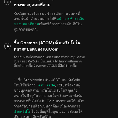
3
ทางของบุคคลที่สาม
KuCoin รองรับระบบชำระเงินผ่านบุคคลที่
สามชั้นนำจำนวนมาก ไปที่
หน้าการชำระเงิน
ของบุคคลที่สาม
เพื่อดูวิธีการชำระเงินที่มีใน
ภูมิภาคของคุณ
ซื้อ Cosmos (ATOM) ด้วยคริปโตใน
4
ตลาดสปอตของ KuCoin
ด้วยสินทรัพย์ดิจิทัลกว่า 700 รายการที่สนับสนุน ตลาด
สปอตของ KuCoin เป็นแหล่งที่ได้รับความนิยมมาก
ที่สุดในการซื้อ Cosmos (ATOM) นี่คือวิธีการซื้อ:
1. ซื้อ Stablecoin เช่น USDT บน KuCoin
โดยใช้บริการ
Fast Trade
, P2P, หรือผ่านผู้
ขายบุคคลที่สาม หรือโอนคริปโตที่คุณถือ
ครองในปัจจุบันจากวอลเล็ตหรือแพลตฟอร์ม
การเทรดอื่นไปยัง KuCoin ตรวจสอบให้แน่ใจ
ว่าเครือข่ายบล็อกเชนถูกต้อง เนื่องจากการ
ฝากคริปโต
ไปยังที่อยู่ที่ไม่ถูกต้องอาจส่งผลให้
เกิดการสูญเสียทรัพย์สิน