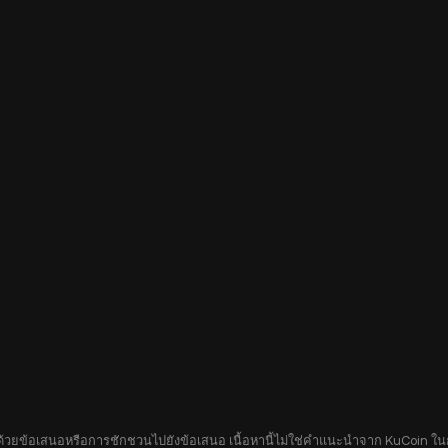
อบด้วยข้อเสนอหรือการชักชวนไปยังข้อเสนอ เนื้อหานี้ไม่ใช่คำแนะนำจาก KuCoin ในกา