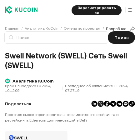
Зарегистрировать
ся
Главная
Аналитика KuCoin
Отчеты по проектам
Подробнее
Поиск
Swell Network (SWELL) Сеть Swell
(SWELL)
Аналитика KuCoin
Время выхода:
28.10.2024,
Последнее обновление:
29.11.2024,
10:12:09
07:27:19
Поделиться
Протокол высокопроизводительного ликвидного стейкинга и
рестейкинга Ethereum для инноваций в DeFi
SWELL