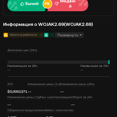
Медвежи
Бычий
й
Информация о WOJAK2.69(WOJAK2.69)
Место в рейтинге
--
--
Развернуть
Диапазон цен (24ч)
Наименьшая за 24ч
Наивысшая за 24ч
--
--
ATH
Изменение цены (1ч)
Изменение цены (24ч)
$0,0001371
--
--
Изменение цены (7д)
Рын. капитализация
Оборот за 24ч
--
--
Оборотное предложение
Макс. количество