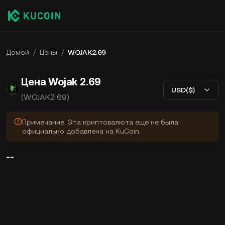
Домой
/
Цены
/
WOJAK2.69
Цена Wojak 2.69
USD($)
(WOJAK2.69)
Примечание: Эта криптовалюта еще не была
официально добавлена на KuCoin.
--