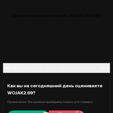
График текущей цены Wojak 2.69 (WOJAK2.69)
Обзор
О Wojak 2.69
Часто задаваемые вопросы
Торгов
Как вы на сегодняшний день оцениваете
WOJAK2.69?
Примечание: Эти данные приведены только для справки.