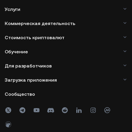
тенденцию к росту цены и спроса,
Услуги
поскольку все больше dApp
интегрируют эту криптовалюту для
Коммерческая деятельность
использования.
Стоимость криптовалют
Обучение
Для разработчиков
Загрузка приложения
Сообщество