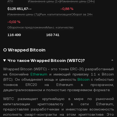
ATH
Изменение цены (1ч)
Изменение цены (24ч)
$125 651,67
--
-0,88 %
Изменение цены (7д)
Рын. капитализация
Оборот за 24ч
-0,02 %
Оборотное предложение
Макс. количество
116 499
163 741
О Wrapped Bitcoin
Что такое Wrapped Bitcoin (WBTC)?
Wrapped Bitcoin (WBTC) - это токен ERC-20, разработанный
на блокчейне
Ethereum
и имеющий привязку 1:1 к Bitcoin
(BTC). Он объединяет мощь и ценность
Bitcoin
с гибкостью
токенов ERC20 на Ethereum в прозрачном,
децентрализованном и полностью проверяемом формате.
WBTC размещает крупнейшую в мире по рыночной
капитализации криптовалюту в сети Ethereum,
предоставляя разработчикам и инвесторам возможность
исполнять смарт-контракты на этом криптоактиве. Это