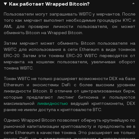
Как работает Wrapped Bitcoin?
Пользователи могут запрашивать WBTC у мерчантов. После
того как мерчант выполнит необходимые процедуры KYC и
AML для проверки личности пользователя, он может
обменять Bitcoin на Wrapped Bitcoin.
Затем мерчант может обменять Bitcoin пользователя на
WBTC для использования в сети Ethereum в виде токенов
ERC-20. Затем эти токены ERC-20 WBTC переводятся от
мерчанта на кошелек пользователя, увеличивая оборот
токена WBTC.
Токен WBTC не только расширяет возможности DEX на базе
Ethereum и экосистемы DeFi с более высоким уровнем
ликвидности Bitcoin. В отличие от централизованных бирж,
которые предлагают листинг биткоина и пользуются
максимальной
ликвидностью
ведущей криптомонеты, DEX
ранее не имели доступа к криптовалюте BTC.
Однако Wrapped Bitcoin позволяет обернуть крупнейшую по
рыночной капитализации криптовалюту и предложить ее в
сети Ethereum в качестве токена. Это расширяет не только
рынок DeFi, но и стимулирует инновации в использовании