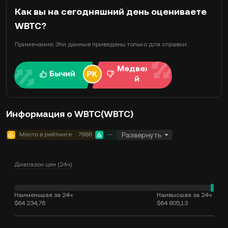
Как вы на сегодняшний день оцениваете
WBTC?
Примечание: Эти данные приведены только для справки.
Медвежи
Бычий
й
Информация о WBTC(WBTC)
Место в рейтинге
7886
--
Развернуть
Диапазон цен (24ч)
Наименьшая за 24ч
Наивысшая за 24ч
$64 234,76
$64 805,13