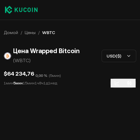
Домой
/
Цены
/
WBTC
Цена Wrapped Bitcoin
USD($)
(WBTC)
$64 234,76
0,00 %
(
5мин
)
1мин
5мин
15мин
1ч
8ч
1д
1нед