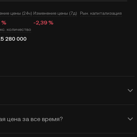
ение цены (24ч)
Изменение цены (7д)
Рын. капитализация
6 %
-2,39 %
кс. количество
5 280 000
реального времени обновление цены
ену Sensorium влияет спрос и
ая цена за все время?
е рынка. Воспользуйтесь