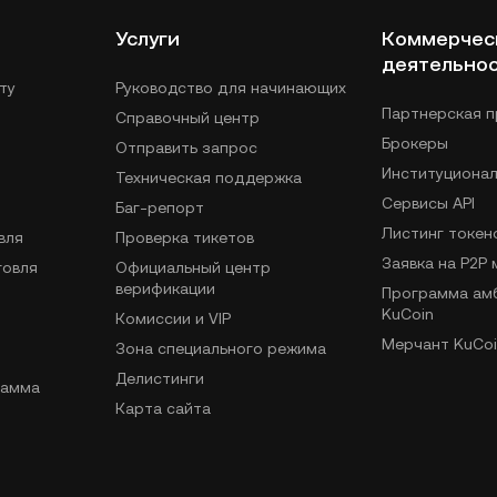
Услуги
Коммерчес
деятельно
ту
Руководство для начинающих
Партнерская 
Справочный центр
Брокеры
Отправить запрос
Институциона
Техническая поддержка
Сервисы API
Баг-репорт
Листинг токен
вля
Проверка тикетов
Заявка на P2P
говля
Официальный центр
верификации
Программа ам
KuCoin
Комиссии и VIP
Мерчант KuCoi
Зона специального режима
Делистинги
рамма
Карта сайта