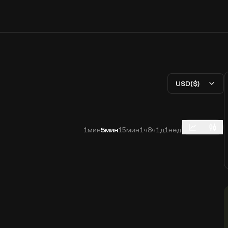
USD($)
1мин
5мин
15мин
1ч
8ч
1д
1нед