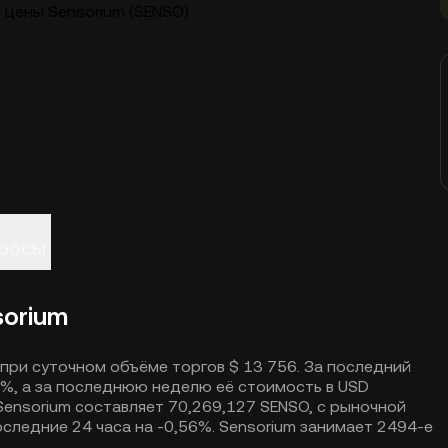
 цены Sensorium (SENSO)
просы
sorium
 при суточном объёме торгов $ 13 756. За последний
56%, а за последнюю неделю её стоимость в USD
ensorium составляет 70,269,127 SENSO, с рыночной
следние 24 часа на -0,56%. Sensorium занимает 2494-е