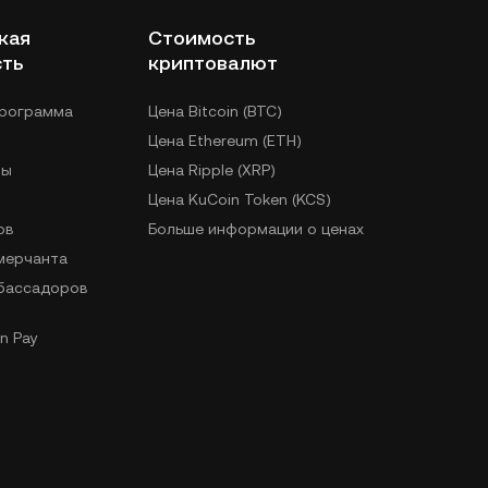
кая
Стоимость
сть
криптовалют
программа
Цена Bitcoin (BTC)
Цена Ethereum (ETH)
лы
Цена Ripple (XRP)
Цена KuCoin Token (KCS)
ов
Больше информации о ценах
 мерчанта
бассадоров
n Pay