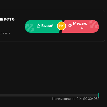
иваете
Медвежи
Бычий
й
равки.
Наивысшая за 24ч
$0,004067