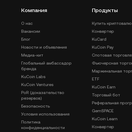
Компания
Продукты
О нас
Купить криптовалю
Вакансии
Конвертер
Блог
KuCard
Новости и объявления
KuCoin Pay
Медиа-кит
Спотовая торговля
Глобальный амбассадор
Фьючерсная торго
бренда
Маржинальная тор
KuCoin Labs
ETF
KuCoin Ventures
KuCoin Earn
PoR (доказательство
Торговый бот
резервов)
Реферальная прог
Безопасность
GemSPACE
Условия использования
KuCoin Learn
Политика
Конвертер
конфиденциальности