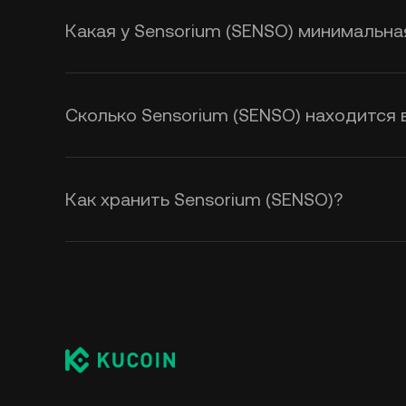
калькулятором KuCoin, чтобы в 
обменный курс
SENSO к USD
.
Какая у Sensorium (SENSO) минимальна
Сколько Sensorium (SENSO) находится
Как хранить Sensorium (SENSO)?