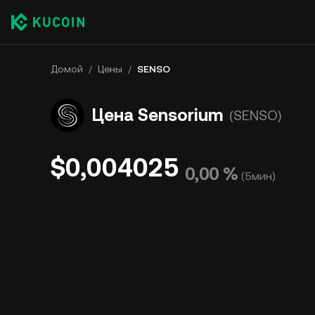
Домой
/
Цены
/
SENSO
Цена Sensorium
(SENSO)
$0,004025
0,00 %
(
5мин
)