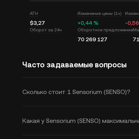
ATH
Изменение цены (1ч)
Измен
$3,27
+0,44 %
-0,5
Оборот за 24ч
Оборотное предложение
Ма
70 269 127
71
Часто задаваемые вопросы
Сколько стоит 1 Sensorium (SENSO)?
KuCoin предоставляет в режиме 
USD для Sensorium (SENSO). На ц
Какая у Sensorium (SENSO) максимальн
предложение, а также настроени