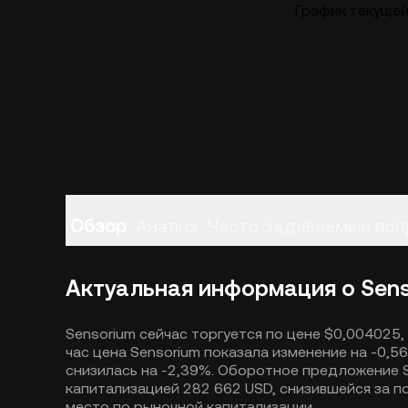
График текущей
Обзор
Анализ
Часто задаваемые во
Актуальная информация о Sen
Sensorium сейчас торгуется по цене $0,004025,
час цена Sensorium показала изменение на -0,
снизилась на -2,39%. Оборотное предложение S
капитализацией 282 662 USD, снизившейся за по
место по рыночной капитализации.