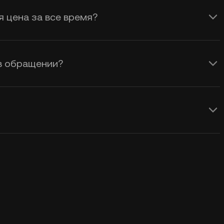
режиме реального времени рассчитать
я цена за все время?
 в обращении?