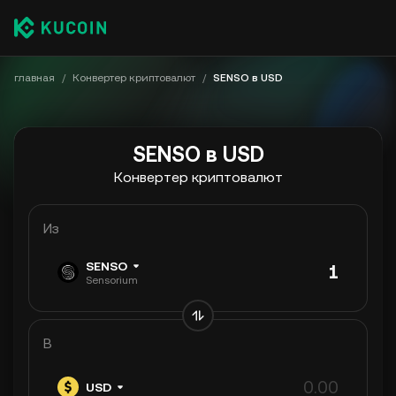
главная
/
Конвертер криптовалют
/
SENSO в USD
SENSO в USD
Конвертер криптовалют
Из
SENSO
Sensorium
В
USD